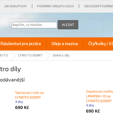
JAK NAKUPOVAT
PODMÍNKY NÁKUPU ESSOX
OBCHODNÍ PODMÍN
HLEDAT
říslušentsví pro jezdce
Oleje a maziva
Čtyřkolky / U
FMOTO
CFMOTO 800MT
Elektro díly
tro díly
odávanější
Zapalovací svíč
Startovací relé na
LMAR9AI-10 na
CFMOTO 800MT
CFMOTO 800MT
4 dny
4 dny
690 Kč
690 Kč