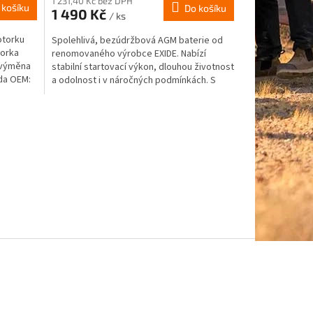
1 231,40 Kč bez DPH
 košíku
Do košíku
1 490 Kč
/ ks
otorku
Spolehlivá, bezúdržbová AGM baterie od
orka
renomovaného výrobce EXIDE. Nabízí
 výměna
stabilní startovací výkon, dlouhou životnost
ada OEM:
a odolnost i v náročných podmínkách. S
napětím 12 V a...