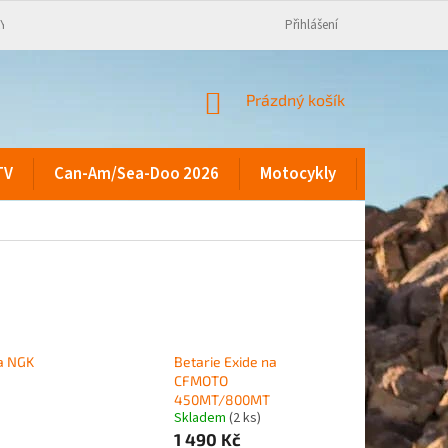
KY
Přihlášení
NÁKUPNÍ
Prázdný košík
KOŠÍK
TV
Can-Am/Sea-Doo 2026
Motocykly
Kontakty
ka NGK
Betarie Exide na
CFMOTO
450MT/800MT
Skladem
(2 ks)
1 490 Kč