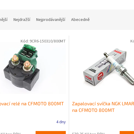
nější
Nejdražší
Nejprodávanější
Abecedně
Kód:
9CR6-150310/800MT
K
tovací relé na CFMOTO 800MT
Zapalovací svíčka NGK LMAR
na CFMOTO 800MT
4 dny
 Kč bez DPH
570,25 Kč bez DPH