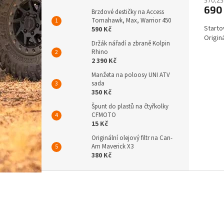
690
Brzdové destičky na Access
Tomahawk, Max, Warrior 450
Starto
590 Kč
Origin
Držák nářadí a zbraně Kolpin
Rhino
2 390 Kč
Manžeta na poloosy UNI ATV
sada
350 Kč
Špunt do plastů na čtyřkolky
CFMOTO
15 Kč
Originální olejový filtr na Can-
Am Maverick X3
380 Kč
Z
á
p
a
t