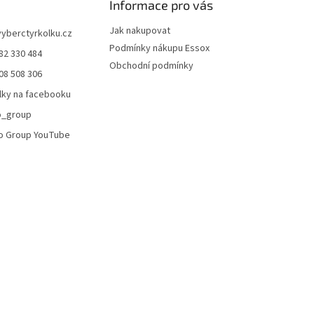
Informace pro vás
i
s
Jak nakupovat
vyberctyrkolku.cz
u
Podmínky nákupu Essox
82 330 484
Obchodní podmínky
08 508 306
lky na facebooku
o_group
o Group YouTube