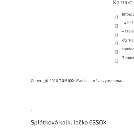
Kontakt
í
info
@
+420 5
+420 6
čtyřko
tomic
Tomic
Copyright 2026
TOMICO
. Všechna práva vyhrazena.
×
Splátková kalkulačka ESSOX