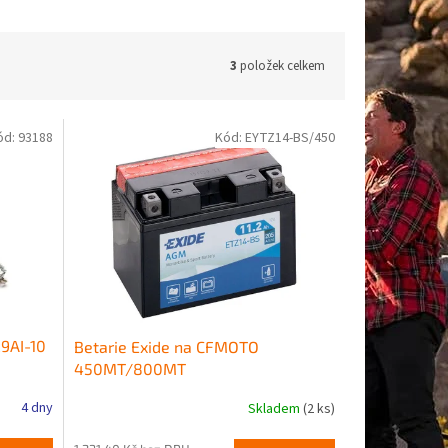
3
položek celkem
ód:
93188
Kód:
EYTZ14-BS/450
9AI-10
Betarie Exide na CFMOTO
450MT/800MT
4 dny
Skladem
(2 ks)