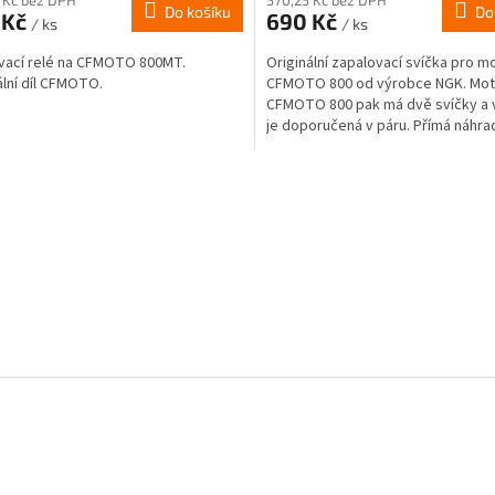
Do košíku
Do
 Kč
690 Kč
/ ks
/ ks
vací relé na CFMOTO 800MT.
Originální zapalovací svíčka pro m
ální díl CFMOTO.
CFMOTO 800 od výrobce NGK. Mot
CFMOTO 800 pak má dvě svíčky a
je doporučená v páru. Přímá náhr
C90039093000
O
v
l
á
d
a
c
í
p
r
v
k
y
v
ý
p