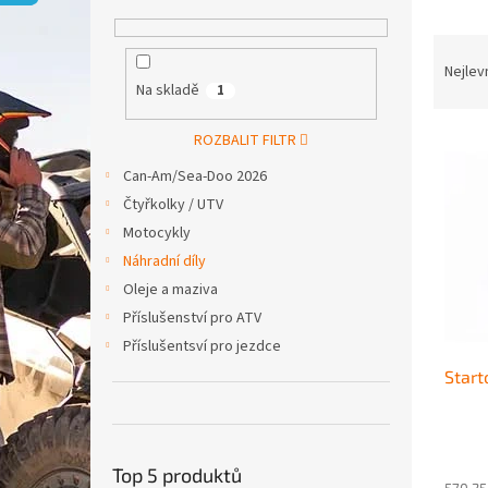
p
a
Ř
n
a
e
Nejlev
Na skladě
1
z
l
e
V
n
ROZBALIT FILTR
ý
í
Can-Am/Sea-Doo 2026
p
p
Čtyřkolky / UTV
i
r
Motocykly
s
o
p
d
Náhradní díly
r
u
Oleje a maziva
o
k
Příslušenství pro ATV
d
t
Příslušentsví pro jezdce
u
ů
Star
k
t
ů
Top 5 produktů
570,25