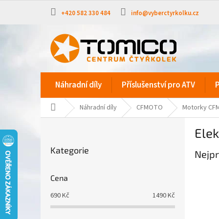
Přejít
na
+420 582 330 484
info@vyberctyrkolku.cz
obsah
Náhradní díly
Příslušenství pro ATV
P
Domů
Náhradní díly
CFMOTO
Motorky C
P
Elek
o
Přeskočit
s
Kategorie
kategorie
Nejpr
t
r
a
Cena
n
690
Kč
1490
Kč
n
í