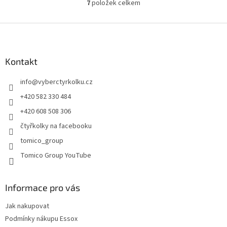
7
položek celkem
O
v
l
Z
á
á
d
p
a
a
Kontakt
c
t
í
info
@
vyberctyrkolku.cz
í
p
r
+420 582 330 484
v
+420 608 508 306
k
y
čtyřkolky na facebooku
v
tomico_group
ý
p
Tomico Group YouTube
i
s
u
Informace pro vás
Jak nakupovat
Podmínky nákupu Essox