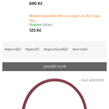
690 Kč
Těsnění olejového filtru na stoje Can-Am/ Sea-
Doo
Skladem
(19 ks)
125 Kč
Ř
a
Nejlevnější
Nejdražší
Nejprodávanější
Abecedně
z
e
n
OTEVŘÍT FILTR
í
p
V
Kód:
420230923
r
ý
o
p
d
i
u
s
k
p
t