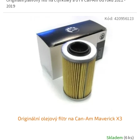
Originální palivový filtr na čtyřkolky a UTV Can-Am od roku 2012 -
z
2019
5
hvězdiček.
Kód:
420956123
Originální olejový filtr na Can-Am Maverick X3
Skladem
(6 ks)