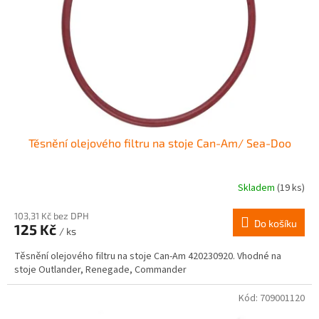
r
ů
o
d
u
k
t
ů
Těsnění olejového filtru na stoje Can-Am/ Sea-Doo
Skladem
(19 ks)
103,31 Kč bez DPH
Do košíku
125 Kč
/ ks
Těsnění olejového filtru na stoje Can-Am 420230920. Vhodné na
stoje Outlander, Renegade, Commander
Kód:
709001120