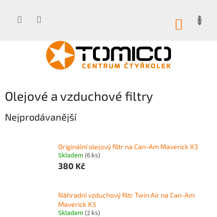
Přejít
na
obsah
NÁKUP
KOŠÍK
Olejové a vzduchové filtry
Nejprodávanější
Originální olejový filtr na Can-Am Maverick X3
Skladem
(6 ks)
380 Kč
Náhradní vzduchový filtr Twin Air na Can-Am
Maverick X3
Skladem
(2 ks)