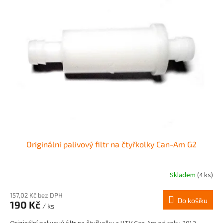
Originální palivový filtr na čtyřkolky Can-Am G2
Skladem
(4 ks)
Průměrné
hodnocení
produktu
157,02 Kč bez DPH
Do košíku
190 Kč
je
/ ks
2,5