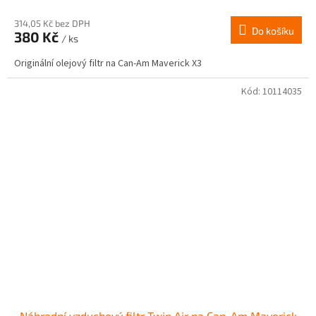
314,05 Kč bez DPH
Do košíku
380 Kč
/ ks
Originální olejový filtr na Can-Am Maverick X3
Kód:
10114035
Náhradní vzduchový filtr Twin Air na Can-Am Maverick