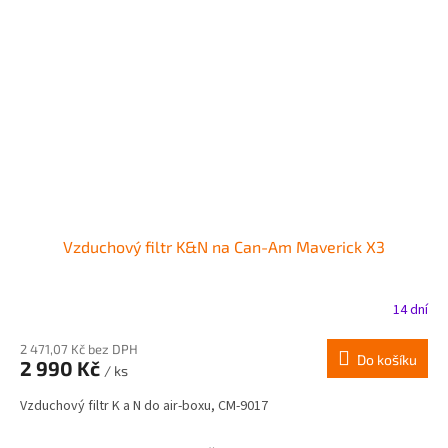
Vzduchový filtr K&N na Can-Am Maverick X3
14 dní
2 471,07 Kč bez DPH
Do košíku
2 990 Kč
/ ks
Vzduchový filtr K a N do air-boxu, CM-9017