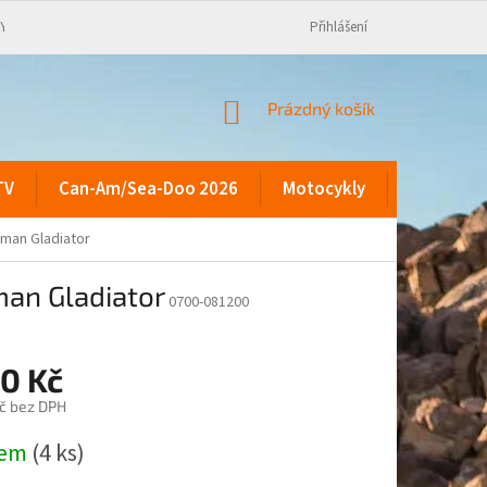
KY
Přihlášení
NÁKUPNÍ
Prázdný košík
KOŠÍK
TV
Can-Am/Sea-Doo 2026
Motocykly
Kontakty
man Gladiator
man Gladiator
0700-081200
90 Kč
č bez DPH
dem
(4 ks)