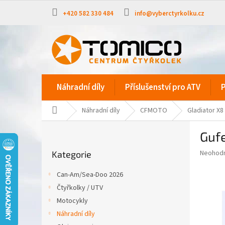
Přejít
na
+420 582 330 484
info@vyberctyrkolku.cz
obsah
Náhradní díly
Příslušenství pro ATV
P
Domů
Náhradní díly
CFMOTO
Gladiator X8
P
Gufe
o
Přeskočit
s
Průměr
Neohod
Kategorie
kategorie
t
hodnoce
r
produkt
Can-Am/Sea-Doo 2026
a
je
Čtyřkolky / UTV
0,0
n
z
Motocykly
n
5
í
Náhradní díly
hvězdič