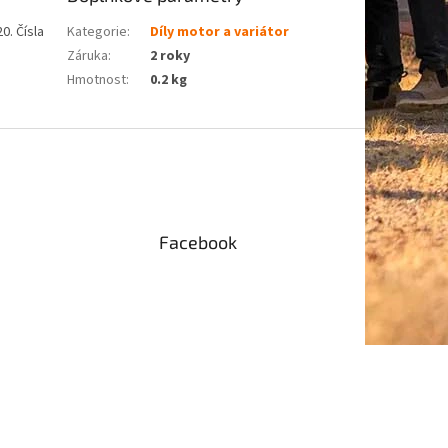
0. Čísla
Kategorie
:
Díly motor a variátor
Záruka
:
2 roky
Hmotnost
:
0.2 kg
Facebook