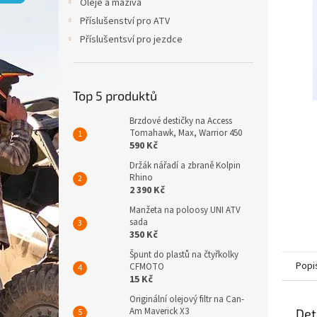
p
Oleje a maziva
a
Příslušenství pro ATV
n
Příslušentsví pro jezdce
e
l
Top 5 produktů
Brzdové destičky na Access
Tomahawk, Max, Warrior 450
590 Kč
Držák nářadí a zbraně Kolpin
Rhino
2 390 Kč
Manžeta na poloosy UNI ATV
sada
350 Kč
Špunt do plastů na čtyřkolky
Popi
CFMOTO
15 Kč
Originální olejový filtr na Can-
Am Maverick X3
Det