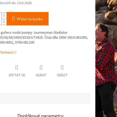
oručit do:
10.8.2026
Přidat do košíku
ní gufero vodní pumpy Journeyman Gladiator
X5/X6/X8/X450/X520/UTV625. Čísla dílu OEM:
0010-081000,
000-0002, 0700-081200
informace
ZEPTAT SE
HLÍDAT
SDÍLET
Doplňkové parametry