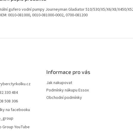
inální gufero vodní pumpy Journeyman Gladiator 510/530/X5/X6/X8/X450/X52
 OEM:
0010-081000, 0010-081000-0002, 0700-081200
Informace pro vás
Jak nakupovat
vyberctyrkolku.cz
Podmínky nákupu Essox
82 330 484
Obchodní podmínky
08 508 306
lky na facebooku
o_group
o Group YouTube