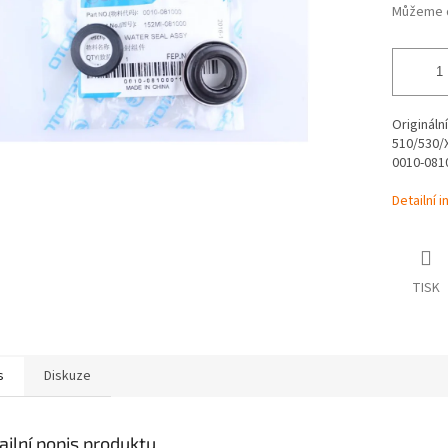
Můžeme d
Originál
510/530/
0010-081
Detailní 
TISK
s
Diskuze
ailní popis produktu