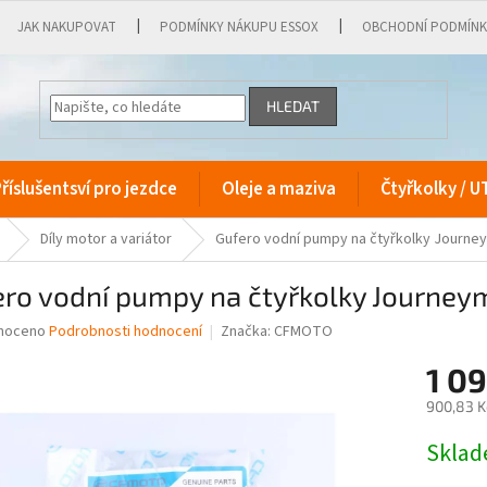
JAK NAKUPOVAT
PODMÍNKY NÁKUPU ESSOX
OBCHODNÍ PODMÍN
HLEDAT
říslušentsví pro jezdce
Oleje a maziva
Čtyřkolky / U
Díly motor a variátor
Gufero vodní pumpy na čtyřkolky Journey
ro vodní pumpy na čtyřkolky Journey
né
noceno
Podrobnosti hodnocení
Značka:
CFMOTO
ní
1 0
u
900,83 K
Měrná
Skla
cena:
ek.