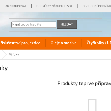
JAK NAKUPOVAT
PODMÍNKY NÁKUPU ESSOX
OBCHODNÍ PODMÍN
HLEDAT
říslušentsví pro jezdce
Oleje a maziva
Čtyřkolky / U
Výfuky
uky
Produkty teprve připra