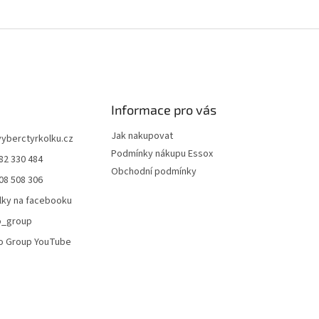
Informace pro vás
Jak nakupovat
vyberctyrkolku.cz
Podmínky nákupu Essox
82 330 484
Obchodní podmínky
08 508 306
lky na facebooku
o_group
o Group YouTube