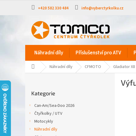
Přejít
na
+420 582 330 484
info@vyberctyrkolku.cz
obsah
Náhradní díly
Příslušenství pro ATV
P
Domů
Náhradní díly
CFMOTO
Gladiator X8
P
Výf
o
Přeskočit
s
Kategorie
kategorie
t
r
Can-Am/Sea-Doo 2026
a
Čtyřkolky / UTV
n
Motocykly
n
í
Náhradní díly