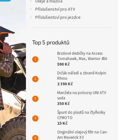
p
Oleje a maziva
a
Příslušenství pro ATV
n
Příslušentsví pro jezdce
e
l
Top 5 produktů
Brzdové destičky na Access
Tomahawk, Max, Warrior 450
590 Kč
Držák nářadí a zbraně Kolpin
Rhino
2 390 Kč
Manžeta na poloosy UNI ATV
sada
350 Kč
Špunt do plastů na čtyřkolky
CFMOTO
15 Kč
Originální olejový filtr na Can-
Am Maverick X3