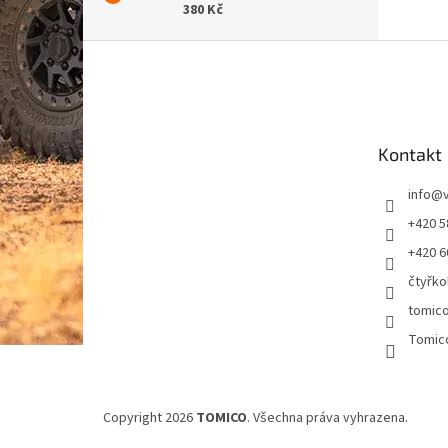
380 Kč
Z
á
p
a
t
Kontakt
í
info
@
+420 5
+420 6
čtyřko
tomic
Tomic
Copyright 2026
TOMICO
. Všechna práva vyhrazena.