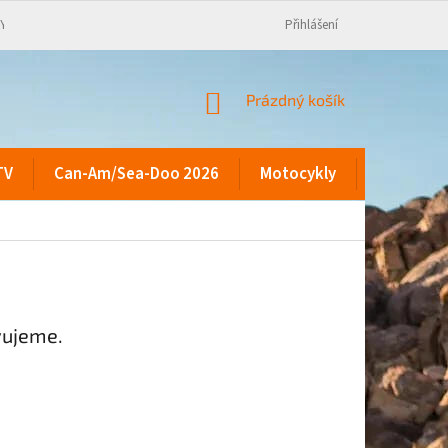
KY
Přihlášení
NÁKUPNÍ
Prázdný košík
KOŠÍK
TV
Can-Am/Sea-Doo 2026
Motocykly
Kontakty
vujeme.