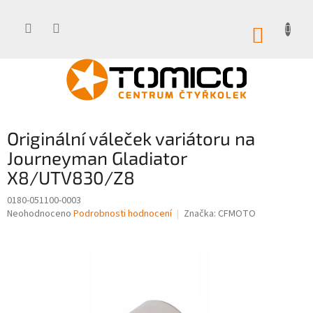
Přejít
na
obsah
NÁKUP
KOŠÍK
Originální váleček variátoru na
Journeyman Gladiator
X8/UTV830/Z8
0180-051100-0003
Průměrné
Neohodnoceno
Podrobnosti hodnocení
Značka:
CFMOTO
hodnocení
produktu
je
0,0
z
5
hvězdiček.