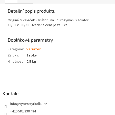
Detailní popis produktu
Originální váleček variátoru na Journeyman Gladiator
X8/UTV830/Z8. Uvedená cena je za 1 ks
Doplňkové parametry
Kategorie
:
Variátor
Záruka
:
2 roky
Hmotnost
:
0.5 kg
Z
á
p
a
Kontakt
t
info
@
vyberctyrkolku.cz
í
+420 582 330 484