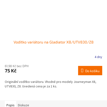
Vodítko variátoru na Gladiator X8/UTV830/Z8
4 dny
61,98 Kč bez DPH
75 Kč
Do košíku
Originální vodítko variátoru. Vhodné pro modely Journeyman X8,
UTV830, Z8. Uvedená cena je za 1 ks.
Popis
Diskuze