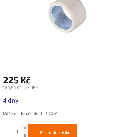
225 Kč
185,95 Kč bez DPH
Měrná
4 dny
cena:
Můžeme doručit do:
14.8.2026
Přidat do košíku