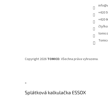
info
@
+420 5
+420 6
čtyřko
tomic
Tomic
Copyright 2026
TOMICO
. Všechna práva vyhrazena.
×
Splátková kalkulačka ESSOX