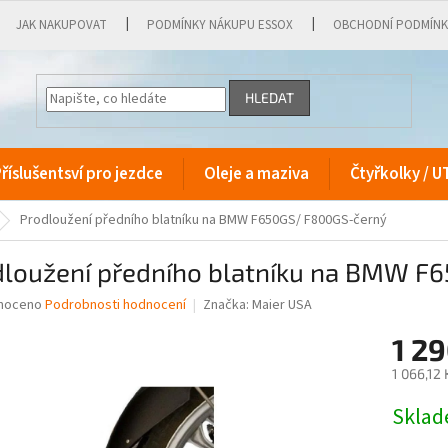
JAK NAKUPOVAT
PODMÍNKY NÁKUPU ESSOX
OBCHODNÍ PODMÍN
HLEDAT
říslušentsví pro jezdce
Oleje a maziva
Čtyřkolky / U
Prodloužení předního blatníku na BMW F650GS/ F800GS-černý
dloužení předního blatníku na BMW F
né
noceno
Podrobnosti hodnocení
Značka:
Maier USA
ní
1 29
u
1 066,12
Měrná
Skla
cena:
ek.