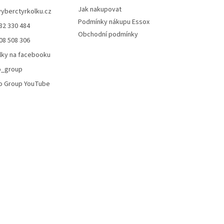
Jak nakupovat
vyberctyrkolku.cz
Podmínky nákupu Essox
82 330 484
Obchodní podmínky
08 508 306
lky na facebooku
o_group
o Group YouTube