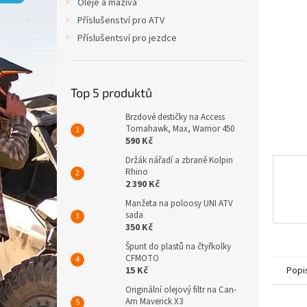
p
Oleje a maziva
a
Příslušenství pro ATV
n
Příslušentsví pro jezdce
e
l
Top 5 produktů
Brzdové destičky na Access
Tomahawk, Max, Warrior 450
590 Kč
Držák nářadí a zbraně Kolpin
Rhino
2 390 Kč
Manžeta na poloosy UNI ATV
sada
350 Kč
Špunt do plastů na čtyřkolky
CFMOTO
Popi
15 Kč
Originální olejový filtr na Can-
Am Maverick X3