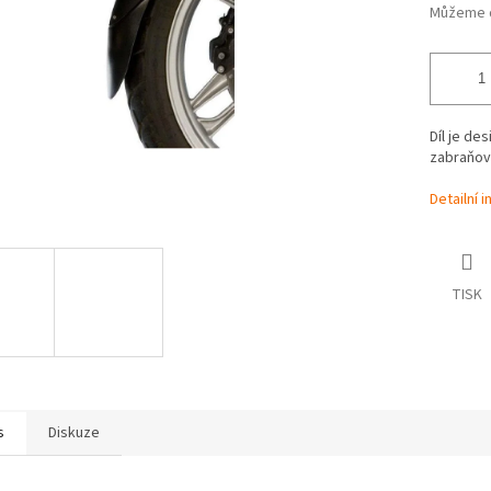
Můžeme d
Díl je de
zabraňova
Detailní 
TISK
s
Diskuze