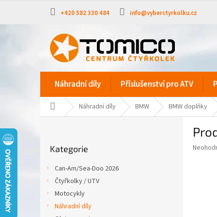
Přejít
na
+420 582 330 484
info@vyberctyrkolku.cz
obsah
Náhradní díly
Příslušenství pro ATV
P
Domů
Náhradní díly
BMW
BMW doplňky
P
Pro
o
Přeskočit
s
Průměr
Neohod
Kategorie
kategorie
t
hodnoce
r
produkt
Can-Am/Sea-Doo 2026
a
je
Čtyřkolky / UTV
0,0
n
z
Motocykly
n
5
í
Náhradní díly
hvězdič