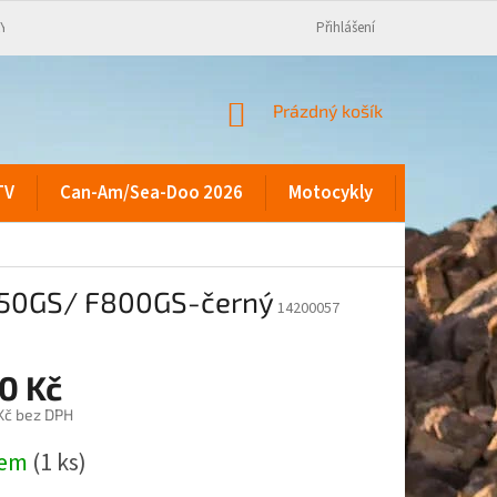
KY
Přihlášení
NÁKUPNÍ
Prázdný košík
KOŠÍK
TV
Can-Am/Sea-Doo 2026
Motocykly
Kontakty
650GS/ F800GS-černý
14200057
0 Kč
 Kč bez DPH
dem
(1 ks)