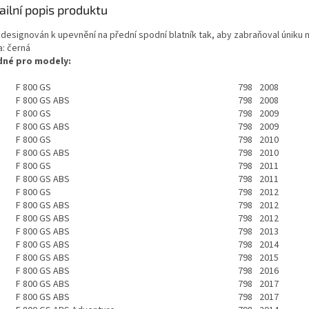
ailní popis produktu
e designován k upevnění na přední spodní blatník tak, aby zabraňoval úniku n
a: černá
né pro modely:
F 800 GS
798
2008
F 800 GS ABS
798
2008
F 800 GS
798
2009
F 800 GS ABS
798
2009
F 800 GS
798
2010
F 800 GS ABS
798
2010
F 800 GS
798
2011
F 800 GS ABS
798
2011
F 800 GS
798
2012
F 800 GS ABS
798
2012
F 800 GS ABS
798
2012
F 800 GS ABS
798
2013
F 800 GS ABS
798
2014
F 800 GS ABS
798
2015
F 800 GS ABS
798
2016
F 800 GS ABS
798
2017
F 800 GS ABS
798
2017