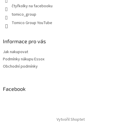
y
čtyřkolky na facebooku
v
tomico_group
ý
p
Tomico Group YouTube
i
s
u
Informace pro vás
Jak nakupovat
Podmínky nákupu Essox
Obchodní podmínky
Facebook
Vytvořil Shoptet