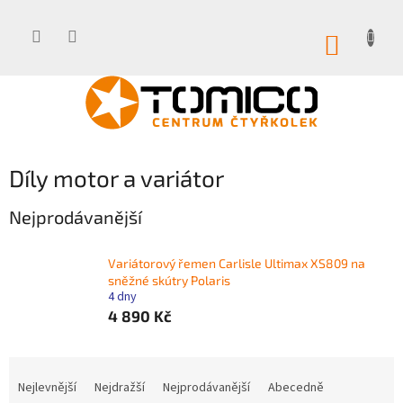
Přejít
na
obsah
NÁKUP
KOŠÍK
Díly motor a variátor
Nejprodávanější
Variátorový řemen Carlisle Ultimax XS809 na
sněžné skútry Polaris
4 dny
4 890 Kč
Ř
a
Nejlevnější
Nejdražší
Nejprodávanější
Abecedně