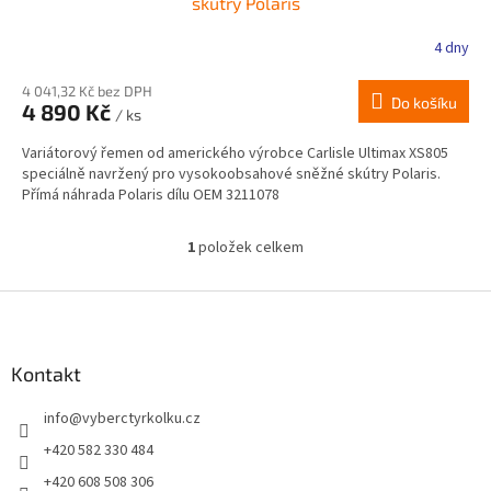
skútry Polaris
4 dny
4 041,32 Kč bez DPH
Do košíku
4 890 Kč
/ ks
Variátorový řemen od amerického výrobce Carlisle Ultimax XS805
speciálně navržený pro vysokoobsahové sněžné skútry Polaris.
Přímá náhrada Polaris dílu OEM 3211078
1
položek celkem
O
v
l
Z
á
á
d
p
a
a
Kontakt
c
t
í
info
@
vyberctyrkolku.cz
í
p
r
+420 582 330 484
v
+420 608 508 306
k