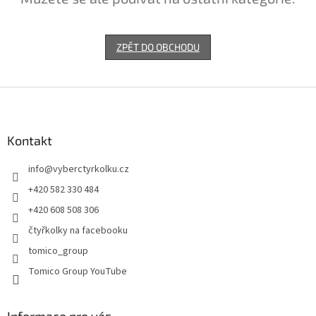
ZPĚT DO OBCHODU
Z
á
p
a
Kontakt
t
info
@
vyberctyrkolku.cz
í
+420 582 330 484
+420 608 508 306
čtyřkolky na facebooku
tomico_group
Tomico Group YouTube