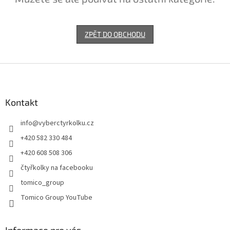
ZPĚT DO OBCHODU
Z
á
p
a
Kontakt
t
info
@
vyberctyrkolku.cz
í
+420 582 330 484
+420 608 508 306
čtyřkolky na facebooku
tomico_group
Tomico Group YouTube