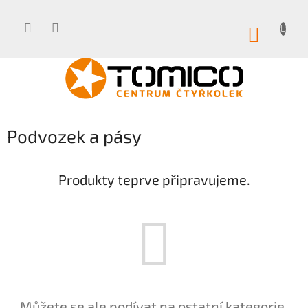
Přejít
na
obsah
NÁKUP
KOŠÍK
Podvozek a pásy
Produkty teprve připravujeme.
Můžete se ale podívat na ostatní kategorie.