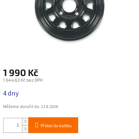
1 990 Kč
1 644,63 Kč bez DPH
Měrná
4 dny
cena:
Můžeme doručit do:
13.8.2026
Přidat do košíku