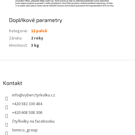
Doplňkové parametry
Kategorie
:
12 palců
Záruka
:
2 roky
Hmotnost
:
3 kg
Z
á
p
a
Kontakt
t
info
@
vyberctyrkolku.cz
í
+420 582 330 484
+420 608 508 306
čtyřkolky na facebooku
tomico_group