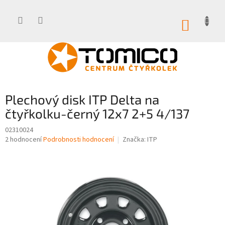
Přejít
na
obsah
NÁKUP
KOŠÍK
Plechový disk ITP Delta na
čtyřkolku-černý 12x7 2+5 4/137
02310024
Průměrné
2 hodnocení
Podrobnosti hodnocení
Značka:
ITP
hodnocení
produktu
je
4,0
z
5
hvězdiček.