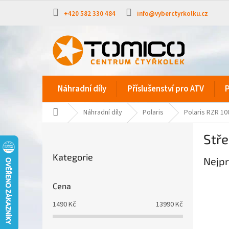
Přejít
na
+420 582 330 484
info@vyberctyrkolku.cz
obsah
Náhradní díly
Příslušenství pro ATV
P
Domů
Náhradní díly
Polaris
Polaris RZR 10
P
Stře
o
Přeskočit
s
Kategorie
kategorie
Nejpr
t
r
a
Cena
n
1490
Kč
13990
Kč
n
í