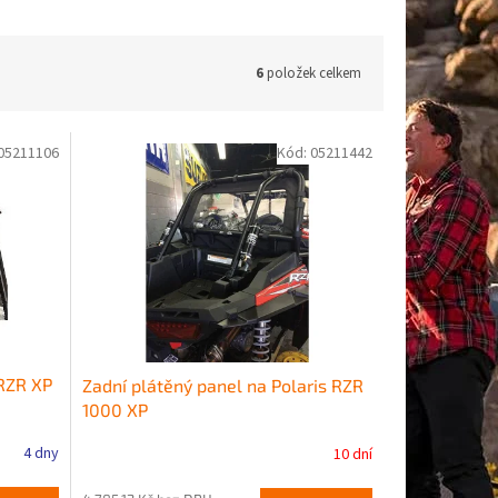
6
položek celkem
05211106
Kód:
05211442
 RZR XP
Zadní plátěný panel na Polaris RZR
1000 XP
4 dny
10 dní