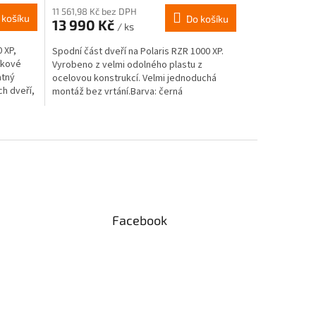
11 561,98 Kč bez DPH
 košíku
Do košíku
13 990 Kč
/ ks
 XP,
Spodní část dveří na Polaris RZR 1000 XP.
íkové
Vyrobeno z velmi odolného plastu z
atný
ocelovou konstrukcí. Velmi jednoduchá
ch dveří,
montáž bez vrtání.Barva: černá
Facebook