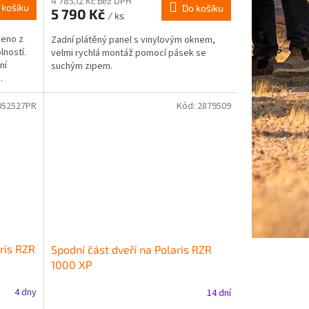
4 785,12 Kč bez DPH
 košíku
Do košíku
5 790 Kč
/ ks
beno z
Zadní plátěný panel s vinylovým oknem,
lností.
velmi rychlá montáž pomocí pásek se
ní
suchým zipem.
.
052527PR
Kód:
2879509
ris RZR
Spodní část dveří na Polaris RZR
1000 XP
4 dny
14 dní