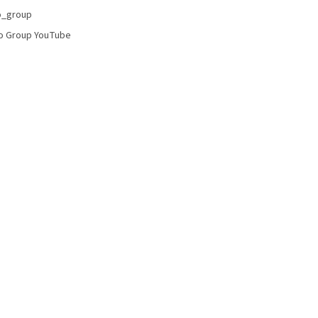
p
o_group
i
o Group YouTube
s
u