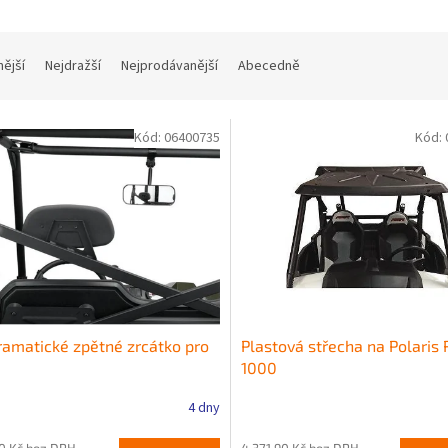
nější
Nejdražší
Nejprodávanější
Abecedně
Kód:
06400735
Kód:
amatické zpětné zrcátko pro
Plastová střecha na Polaris
1000
4 dny
40 Kč bez DPH
4 371,90 Kč bez DPH