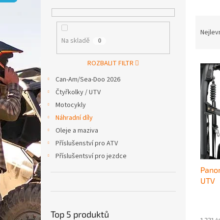
p
a
Ř
n
a
e
Nejlev
Na skladě
0
z
l
e
V
n
ROZBALIT FILTR
ý
í
Can-Am/Sea-Doo 2026
p
p
Čtyřkolky / UTV
i
r
Motocykly
s
o
p
d
Náhradní díly
r
u
Oleje a maziva
o
k
Příslušenství pro ATV
d
t
Příslušentsví pro jezdce
u
ů
Panor
k
UTV
t
ů
Top 5 produktů
1 231,