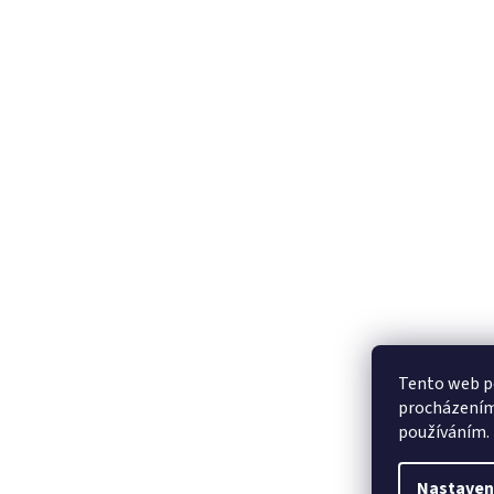
Tento web po
procházením 
používáním.
Nastaven