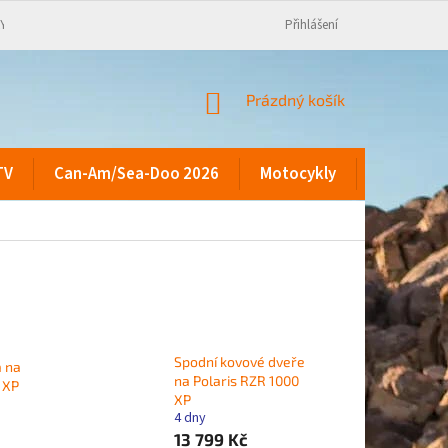
KY
Přihlášení
NÁKUPNÍ
Prázdný košík
KOŠÍK
TV
Can-Am/Sea-Doo 2026
Motocykly
Kontakty
Spodní kovové dveře
a na
na Polaris RZR 1000
 XP
XP
4 dny
13 799 Kč