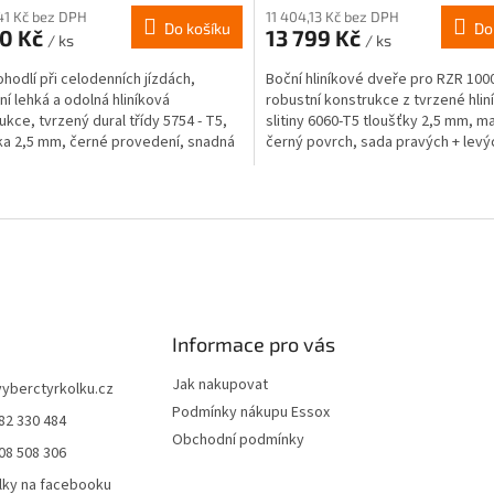
41 Kč bez DPH
11 404,13 Kč bez DPH
Do košíku
Do
90 Kč
13 799 Kč
/ ks
/ ks
ohodlí při celodenních jízdách,
Boční hliníkové dveře pro RZR 1000
ní lehká a odolná hliníková
robustní konstrukce z tvrzené hlin
ukce, tvrzený dural třídy 5754 - T5,
slitiny 6060-T5 tloušťky 2,5 mm, m
ka 2,5 mm, černé provedení, snadná
černý povrch, sada pravých + levý
ž
vyrobeno v Evropě
O
v
l
á
d
a
c
í
Informace pro vás
p
r
Jak nakupovat
vyberctyrkolku.cz
v
Podmínky nákupu Essox
82 330 484
k
Obchodní podmínky
y
08 508 306
v
lky na facebooku
ý