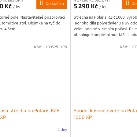
Do košíku
Do
90 Kč
5 290 Kč
/ ks
/ ks
zorné pole. Nastavitelné pozorovací
Střecha na Polaris RZR 1000 ,vyro
Automotive styl. Objímka na tyč do
jednoho dílu polyethylenu s UV odo
ru 4,5cm
Velmi odolné v zimním počasí. Bale
obsahuje kompletní montážní sadu
Kód:
110052511PR
Kód:
110
ková střecha na Polaris RZR
Spodní kovové dveře na Pola
 XP
1000 XP
2 dny