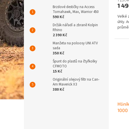
1 4
Brzdové destičky na Access
Tomahawk, Max, Warrior 450
Velké 
590 Kč
úhly. 
Držák nářadí a zbraně Kolpin
průmě
Rhino
2 390 Kč
Manžeta na poloosy UNI ATV
sada
350 Kč
Špunt do plastů na čtyřkolky
CFMOTO
15 Kč
Originální olejový filtr na Can-
Am Maverick X3
380 Kč
Hliní
1000