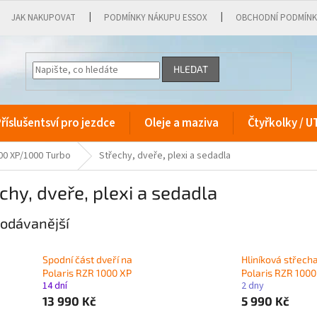
JAK NAKUPOVAT
PODMÍNKY NÁKUPU ESSOX
OBCHODNÍ PODMÍN
HLEDAT
říslušentsví pro jezdce
Oleje a maziva
Čtyřkolky / U
00 XP/1000 Turbo
Střechy, dveře, plexi a sedadla
chy, dveře, plexi a sedadla
odávanější
Spodní část dveří na
Hliníková střech
Polaris RZR 1000 XP
Polaris RZR 1000
14 dní
2 dny
13 990 Kč
5 990 Kč