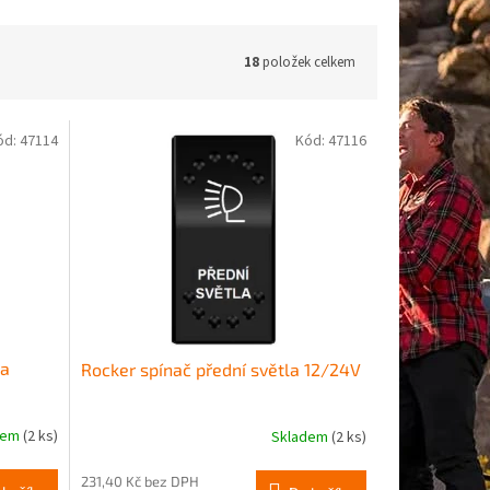
18
položek celkem
ód:
47114
Kód:
47116
la
Rocker spínač přední světla 12/24V
dem
(2 ks)
Skladem
(2 ks)
231,40 Kč bez DPH