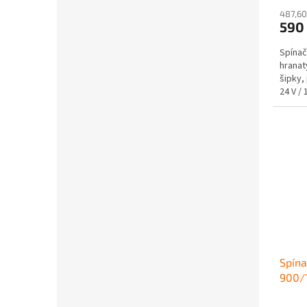
487,60
590
Spína
hrana
šipky, 
24 V / 
Spína
900/