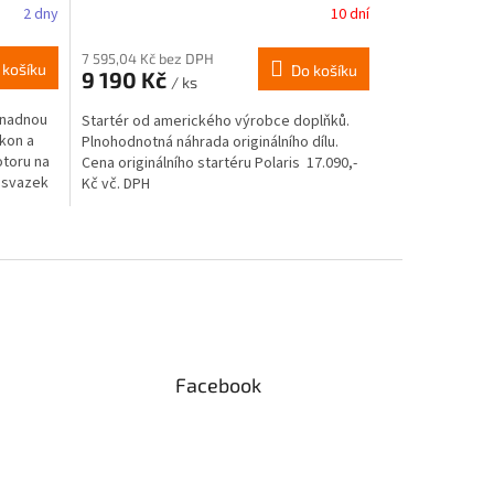
2 dny
10 dní
7 595,04 Kč bez DPH
 košíku
Do košíku
9 190 Kč
/ ks
snadnou
Startér od amerického výrobce doplňků.
kon a
Plnohodnotná náhrada originálního dílu.
otoru na
Cena originálního startéru Polaris 17.090,-
í svazek
Kč vč. DPH
Facebook