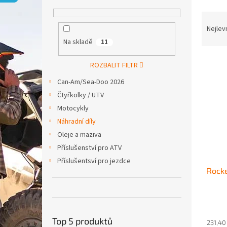
p
a
Ř
n
a
Nejlev
e
z
Na skladě
11
l
e
V
n
ROZBALIT FILTR
ý
í
Can-Am/Sea-Doo 2026
p
p
i
r
Čtyřkolky / UTV
s
o
Motocykly
p
d
Náhradní díly
r
u
Oleje a maziva
o
k
Příslušenství pro ATV
d
t
u
ů
Příslušentsví pro jezdce
Rocke
k
t
ů
Top 5 produktů
231,40