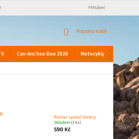
KY
Přihlášení
NÁKUPNÍ
Prázdný košík
KOŠÍK
TV
Can-Am/Sea-Doo 2026
Motocykly
Kontakty
SB
Rocker spínač blinkry
Skladem
(3 ks)
590 Kč