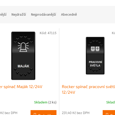
nější
Nejdražší
Nejprodávanější
Abecedně
Kód:
47115
K
r spínač Maják 12/24V
Rocker spínač pracovní svět
12/24V
Skladem
(2 ks)
Skla
 Kč bez DPH
231,40 Kč bez DPH