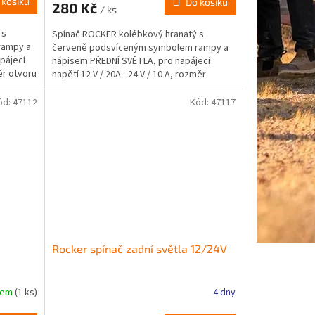
 košíku
Do košíku
280 Kč
/ ks
 s
Spínač ROCKER kolébkový hranatý s
rampy a
červeně podsvíceným symbolem rampy a
pájecí
nápisem PŘEDNÍ SVĚTLA, pro napájecí
měr otvoru
napětí 12 V / 20A - 24 V / 10 A, rozměr
otvoru 37 x 21 mm, LED...
ód:
47112
Kód:
47117
Rocker spínač zadní světla 12/24V
dem
(1 ks)
4 dny