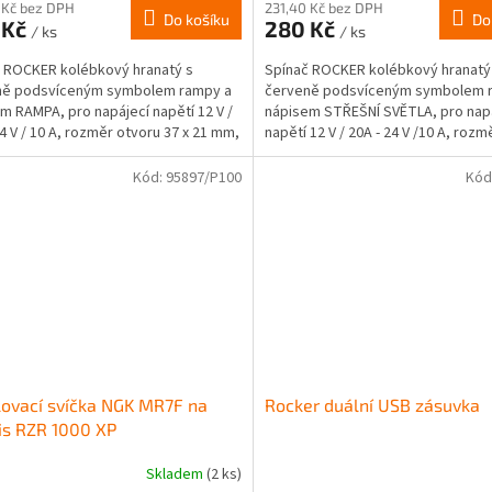
 Kč bez DPH
231,40 Kč bez DPH
Do košíku
Do
 Kč
280 Kč
/ ks
/ ks
 ROCKER kolébkový hranatý s
Spínač ROCKER kolébkový hranatý
ně podsvíceným symbolem rampy a
červeně podsvíceným symbolem 
m RAMPA, pro napájecí napětí 12 V /
nápisem STŘEŠNÍ SVĚTLA, pro nap
24 V / 10 A, rozměr otvoru 37 x 21 mm,
napětí 12 V / 20A - 24 V /10 A, roz
dsvícení.
37 x 21 mm, LED...
Kód:
95897/P100
Kód
ovací svíčka NGK MR7F na
Rocker duální USB zásuvka
is RZR 1000 XP
Skladem
(2 ks)