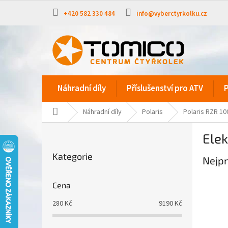
Přejít
na
+420 582 330 484
info@vyberctyrkolku.cz
obsah
Náhradní díly
Příslušenství pro ATV
P
Domů
Náhradní díly
Polaris
Polaris RZR 10
P
Elek
o
Přeskočit
s
Kategorie
kategorie
Nejpr
t
r
a
Cena
n
280
Kč
9190
Kč
n
í