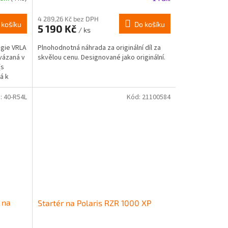
4 289,26 Kč bez DPH
 košíku
Do košíku
5 190 Kč
/ ks
ogie VRLA
Plnohodnotná náhrada za originální díl za
vázaná v
skvělou cenu. Designované jako originální.
(s
á k
:
40-R54L
Kód:
21100584
 na
Startér na Polaris RZR 1000 XP