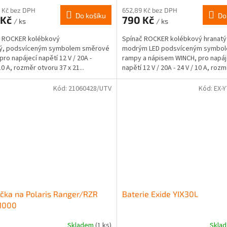
 Kč bez DPH
652,89 Kč bez DPH
Do košíku
Do
 Kč
790 Kč
/ ks
/ ks
č ROCKER kolébkový
Spínač ROCKER kolébkový hranatý
tý, podsvíceným symbolem směrové
modrým LED podsvíceným symbo
pro napájecí napětí 12 V / 20A -
rampy a nápisem WINCH, pro napáj
10 A, rozměr otvoru 37 x 21...
napětí 12 V / 20A - 24 V / 10 A, roz
otvoru 37 x 21 mm, LED podsvícení
Kód:
21060428/UTV
Kód:
EX-
čka na Polaris Ranger/RZR
Baterie Exide YIX30L
1000
Skladem
(1 ks)
Skla