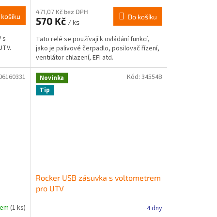
471,07 Kč bez DPH
 košíku
Do košíku
570 Kč
/ ks
 s
Tato relé se používají k ovládání funkcí,
UTV.
jako je palivové čerpadlo, posilovač řízení,
ventilátor chlazení, EFI atd.
06160331
Kód:
34554B
Novinka
Tip
Rocker USB zásuvka s voltometrem
pro UTV
dem
(1 ks)
4 dny