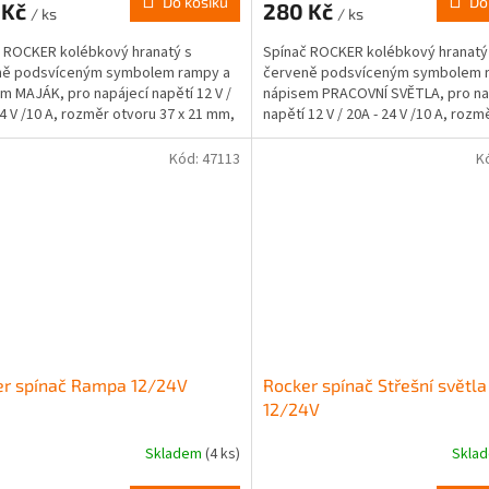
Do košíku
Do
 Kč
280 Kč
/ ks
/ ks
 ROCKER kolébkový hranatý s
Spínač ROCKER kolébkový hranatý
ně podsvíceným symbolem rampy a
červeně podsvíceným symbolem 
m MAJÁK, pro napájecí napětí 12 V /
nápisem PRACOVNÍ SVĚTLA, pro na
24 V /10 A, rozměr otvoru 37 x 21 mm,
napětí 12 V / 20A - 24 V /10 A, roz
dsvícení.
37 x 21 mm, LED...
Kód:
47113
K
er spínač Rampa 12/24V
Rocker spínač Střešní světla
12/24V
Skladem
(4 ks)
Skla