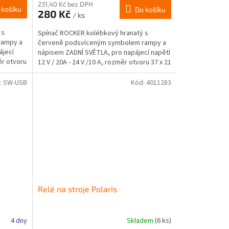
231,40 Kč bez DPH
 košíku
Do košíku
280 Kč
/ ks
 s
Spínač ROCKER kolébkový hranatý s
rampy a
červeně podsvíceným symbolem rampy a
ájecí
nápisem ZADNÍ SVĚTLA, pro napájecí napětí
měr otvoru
12 V / 20A - 24 V /10 A, rozměr otvoru 37 x 21
mm, LED podsvícení.
:
SW-USB
Kód:
4011283
Relé na stroje Polaris
4 dny
Skladem
(6 ks)