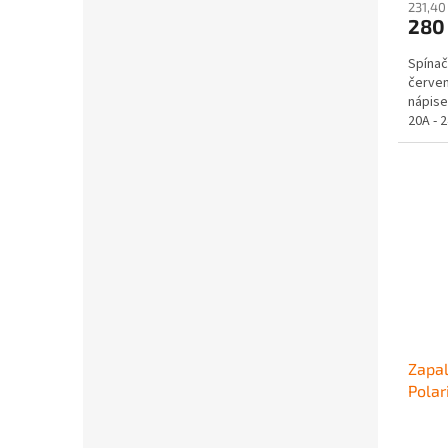
231,40
280
Spínač
červe
nápise
20A - 
LED po
Zapal
Polar