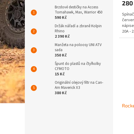
280
Brzdové destičky na Access
Tomahawk, Max, Warrior 450
Spínač
590 Kč
červe
nápise
Držák nářadí a zbraně Kolpin
Rhino
20A - 
2 390 Kč
LED po
Manžeta na poloosy UNI ATV
sada
350 Kč
Špunt do plastů na čtyřkolky
CFMOTO
15 Kč
Originální olejový filtr na Can-
Am Maverick X3
380 Kč
Rock