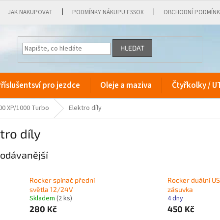
JAK NAKUPOVAT
PODMÍNKY NÁKUPU ESSOX
OBCHODNÍ PODMÍN
HLEDAT
říslušentsví pro jezdce
Oleje a maziva
Čtyřkolky / U
00 XP/1000 Turbo
Elektro díly
tro díly
odávanější
Rocker spínač přední
Rocker duální U
světla 12/24V
zásuvka
Skladem
(2 ks)
4 dny
280 Kč
450 Kč