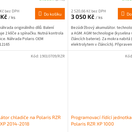
 Kč bez DPH
2 520,66 Kč bez DPH
Do košíku
Do
 Kč
3 050 Kč
/ ks
/ ks
náhrada originálního dílů. Balení
Bezúdržbový akumulátor. technol
je 2 klíče a spínačku. Nutná kontrola
a AGM. AGM technologie (kyselina 
ice. Náhrada Polaris OEM
článcích baterie). Za mokra nabitá 
012165
elektrolytem v článcích). Připraven
použití....
Kód:
19010709/RZR
Kód
látor chladiče na Polaris RZR
Programovací řídící jednotka
 XP 2014-2018
Polaris RZR XP 1000