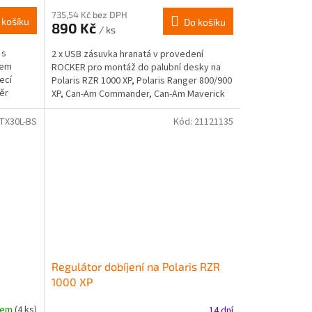
735,54 Kč bez DPH
 košíku
Do košíku
890 Kč
/ ks
 s
2 x USB zásuvka hranatá v provedení
lem
ROCKER pro montáž do palubní desky na
ecí
Polaris RZR 1000 XP, Polaris Ranger 800/900
měr
XP, Can-Am Commander, Can-Am Maverick
.
X3, Maverick...
YTX30L-BS
Kód:
21121135
Regulátor dobíjení na Polaris RZR
1000 XP
dem
(4 ks)
14 dní