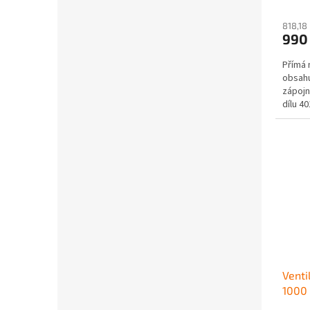
818,18
990
Přímá 
obsahu
zápojn
dílu 4
Venti
1000