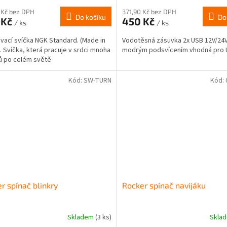
 Kč bez DPH
371,90 Kč bez DPH
Do košíku
Do
 Kč
450 Kč
/ ks
/ ks
vací svíčka NGK Standard. (Made in
Vodotěsná zásuvka 2x USB 12V/24V
. Svíčka, která pracuje v srdci mnoha
modrým podsvícením vhodná pro 
ů po celém světě
Kód:
SW-TURN
Kód:
r spínač blinkry
Rocker spínač navijáku
Skladem
(3 ks)
Skla