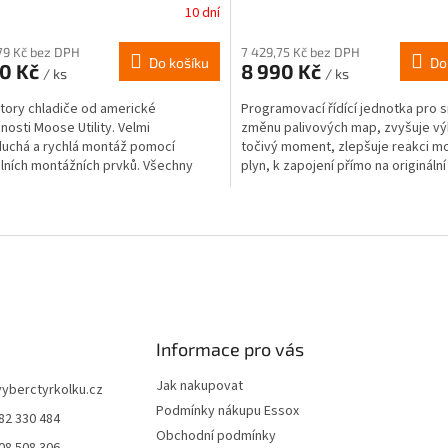
10 dní
79 Kč bez DPH
7 429,75 Kč bez DPH
Do košíku
Do
90 Kč
8 990 Kč
/ ks
/ ks
átory chladiče od americké
Programovací řídící jednotka pro 
nosti Moose Utility. Velmi
změnu palivových map, zvyšuje vý
uchá a rychlá montáž pomocí
točivý moment, zlepšuje reakci m
álních montážních prvků. Všechny
plyn, k zapojení přímo na origináln
entilátoru jsou vodotěsné a...
kabelů, není...
O
v
l
á
d
a
c
í
Informace pro vás
p
r
Jak nakupovat
vyberctyrkolku.cz
v
Podmínky nákupu Essox
82 330 484
k
Obchodní podmínky
y
08 508 306