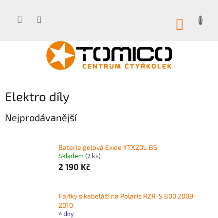
Přejít
na
obsah
NÁKUP
KOŠÍK
Elektro díly
Nejprodávanější
Baterie gelová Exide YTX20L-BS
Skladem
(2 ks)
2 190 Kč
Fajfky s kabeláží na Polaris RZR-S 800 2009-
2010
4 dny