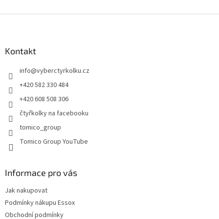
v
l
Z
á
á
d
p
a
a
Kontakt
c
t
í
info
@
vyberctyrkolku.cz
í
p
r
+420 582 330 484
v
+420 608 508 306
k
y
čtyřkolky na facebooku
v
tomico_group
ý
p
Tomico Group YouTube
i
s
u
Informace pro vás
Jak nakupovat
Podmínky nákupu Essox
Obchodní podmínky