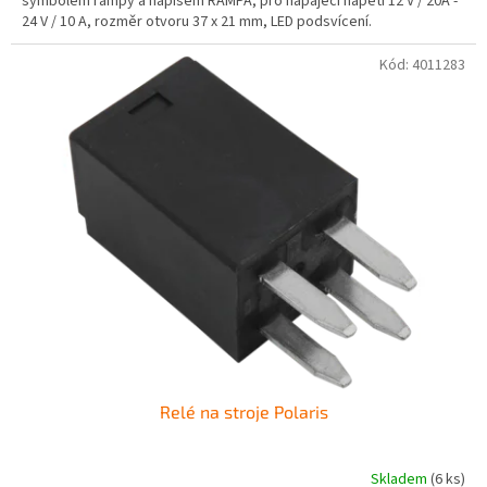
symbolem rampy a nápisem RAMPA, pro napájecí napětí 12 V / 20A -
24 V / 10 A, rozměr otvoru 37 x 21 mm, LED podsvícení.
Kód:
4011283
Relé na stroje Polaris
Skladem
(6 ks)