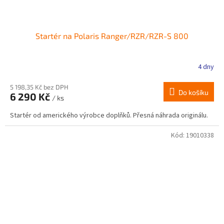
Startér na Polaris Ranger/RZR/RZR-S 800
4 dny
5 198,35 Kč bez DPH
Do košíku
6 290 Kč
/ ks
Startér od amerického výrobce doplňků. Přesná náhrada originálu.
Kód:
19010338