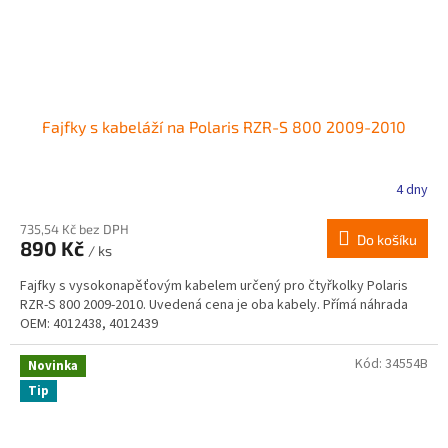
Fajfky s kabeláží na Polaris RZR-S 800 2009-2010
4 dny
735,54 Kč bez DPH
Do košíku
890 Kč
/ ks
Fajfky s vysokonapěťovým kabelem určený pro čtyřkolky Polaris
RZR-S 800 2009-2010. Uvedená cena je oba kabely. Přímá náhrada
OEM: 4012438, 4012439
Kód:
34554B
Novinka
Tip