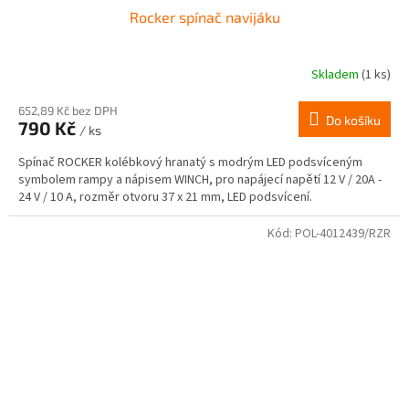
Rocker spínač navijáku
Skladem
(1 ks)
652,89 Kč bez DPH
Do košíku
790 Kč
/ ks
Spínač ROCKER kolébkový hranatý s modrým LED podsvíceným
symbolem rampy a nápisem WINCH, pro napájecí napětí 12 V / 20A -
24 V / 10 A, rozměr otvoru 37 x 21 mm, LED podsvícení.
Kód:
POL-4012439/RZR