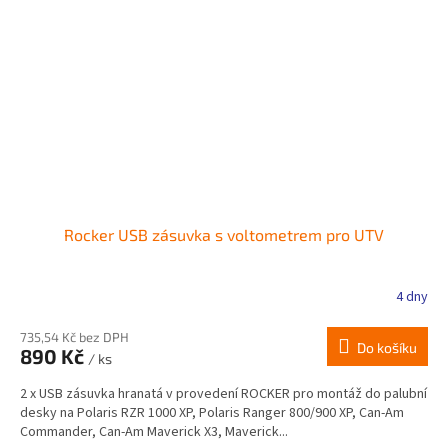
Rocker USB zásuvka s voltometrem pro UTV
4 dny
735,54 Kč bez DPH
Do košíku
890 Kč
/ ks
2 x USB zásuvka hranatá v provedení ROCKER pro montáž do palubní
desky na Polaris RZR 1000 XP, Polaris Ranger 800/900 XP, Can-Am
Commander, Can-Am Maverick X3, Maverick...