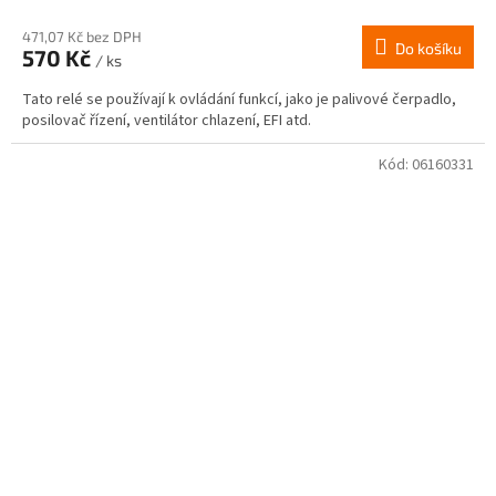
471,07 Kč bez DPH
Do košíku
570 Kč
/ ks
Tato relé se používají k ovládání funkcí, jako je palivové čerpadlo,
posilovač řízení, ventilátor chlazení, EFI atd.
Kód:
06160331