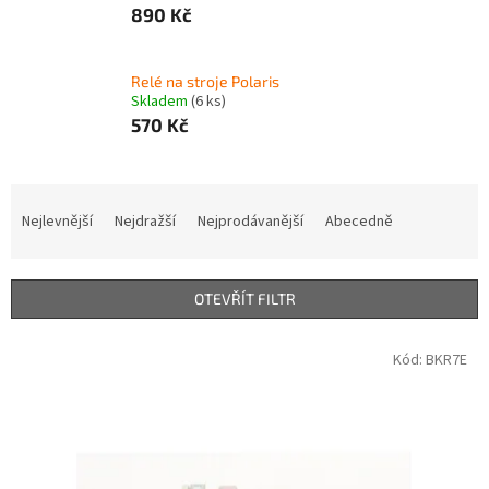
890 Kč
Relé na stroje Polaris
Skladem
(6 ks)
570 Kč
Ř
a
Nejlevnější
Nejdražší
Nejprodávanější
Abecedně
z
e
n
OTEVŘÍT FILTR
í
p
V
Kód:
BKR7E
r
ý
o
p
d
i
u
s
k
p
t