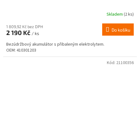
Skladem
(2 ks)
1 809,92 Kč bez DPH
Do košíku
2 190 Kč
/ ks
Bezúdržbový akumulátor s přibaleným elektrolytem.
OEM: 410301203
Kód:
21100356