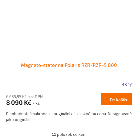
Magneto-stator na Polaris RZR/RZR-S 800
4 dny
6 685,95 Kč bez DPH
Do košíku
8 090 Kč
/ ks
Plnohodnotná náhrada za originální díl za skvělou cenu. Designované
jako originální.
11
položek celkem
O