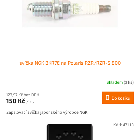
r
ů
o
d
u
k
t
ů
svíčka NGK BKR7E na Polaris RZR/RZR-S 800
Skladem
(3 ks)
123,97 Kč bez DPH
Do košíku
150 Kč
/ ks
Zapalovací svíčka japonského výrobce NGK.
Kód:
47113