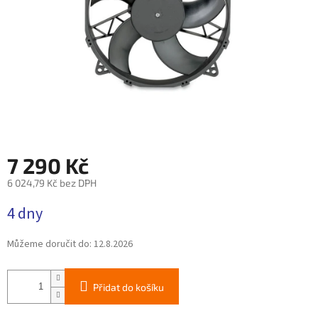
7 290 Kč
6 024,79 Kč bez DPH
Měrná
4 dny
cena:
Můžeme doručit do:
12.8.2026
Přidat do košíku