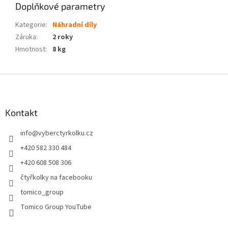
Doplňkové parametry
Kategorie
:
Náhradní díly
Záruka
:
2 roky
Hmotnost
:
8 kg
Z
á
p
a
Kontakt
t
info
@
vyberctyrkolku.cz
í
+420 582 330 484
+420 608 508 306
čtyřkolky na facebooku
tomico_group
Tomico Group YouTube