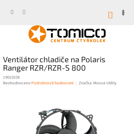
Přejít
na
obsah
NÁKUP
KOŠÍK
Ventilátor chladiče na Polaris
Ranger RZR/RZR-S 800
19010338
Průměrné
Neohodnoceno
Podrobnosti hodnocení
Značka:
Moose Utility
hodnocení
produktu
je
0,0
z
5
hvězdiček.