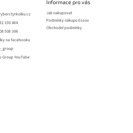
Informace pro vás
i
s
Jak nakupovat
u
vyberctyrkolku.cz
Podmínky nákupu Essox
82 330 484
Obchodní podmínky
08 508 306
lky na facebooku
o_group
o Group YouTube