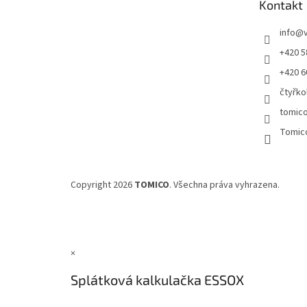
Kontakt
í
info
@
+420 5
+420 6
čtyřko
tomic
Tomic
Copyright 2026
TOMICO
. Všechna práva vyhrazena.
×
Splátková kalkulačka ESSOX