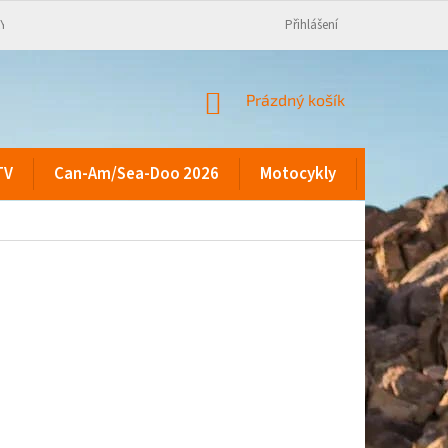
KY
Přihlášení
NÁKUPNÍ
Prázdný košík
KOŠÍK
TV
Can-Am/Sea-Doo 2026
Motocykly
Kontakty