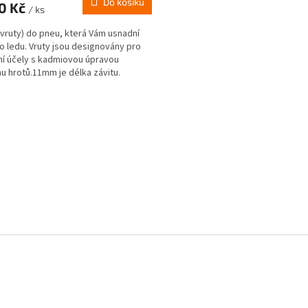
Do košíku
50 Kč
/ ks
(vruty) do pneu, která Vám usnadní
po ledu. Vruty jsou designovány pro
í účely s kadmiovou úpravou
u hrotů.11mm je délka závitu.
O
v
l
á
d
a
c
í
p
r
v
k
y
v
ý
p