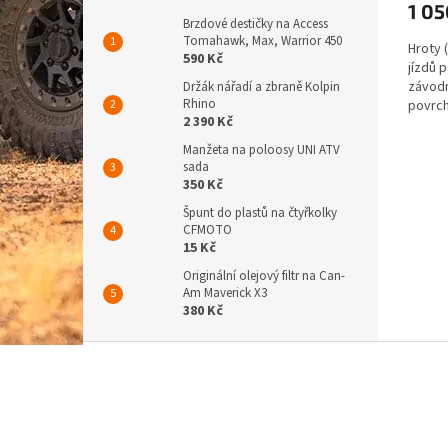
1 0
Brzdové destičky na Access
Tomahawk, Max, Warrior 450
Hroty 
590 Kč
jízdů 
závodn
Držák nářadí a zbraně Kolpin
Rhino
povrch
2 390 Kč
Manžeta na poloosy UNI ATV
sada
350 Kč
Špunt do plastů na čtyřkolky
CFMOTO
15 Kč
Originální olejový filtr na Can-
Am Maverick X3
380 Kč
Z
á
p
a
t