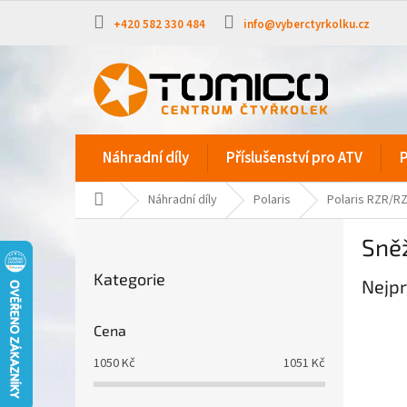
Přejít
na
+420 582 330 484
info@vyberctyrkolku.cz
obsah
Náhradní díly
Příslušenství pro ATV
P
Domů
Náhradní díly
Polaris
Polaris RZR/R
P
Sněž
o
Přeskočit
s
Kategorie
kategorie
Nejpr
t
r
a
Cena
n
1050
Kč
1051
Kč
n
í