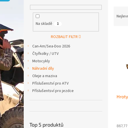
p
a
Ř
n
a
Nejlev
e
z
Na skladě
1
l
e
V
n
ROZBALIT FILTR
ý
í
Can-Am/Sea-Doo 2026
p
p
i
r
Čtyřkolky / UTV
s
o
Motocykly
p
d
Náhradní díly
r
u
Oleje a maziva
o
k
Příslušenství pro ATV
d
t
u
ů
Příslušentsví pro jezdce
Hroty
k
t
ů
Top 5 produktů
867,77