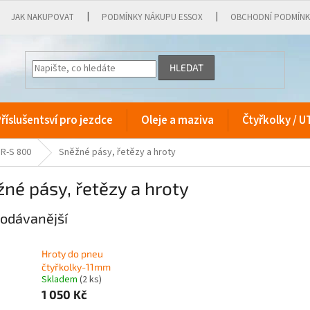
JAK NAKUPOVAT
PODMÍNKY NÁKUPU ESSOX
OBCHODNÍ PODMÍN
HLEDAT
říslušentsví pro jezdce
Oleje a maziva
Čtyřkolky / U
ZR-S 800
Sněžné pásy, řetězy a hroty
né pásy, řetězy a hroty
odávanější
Hroty do pneu
čtyřkolky-11mm
Skladem
(2 ks)
1 050 Kč