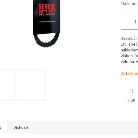
Můžeme d
Revolučn
EPI, spec
nákladem
vláken. R
výkonu. 
Detailní 
TISK
s
Diskuze