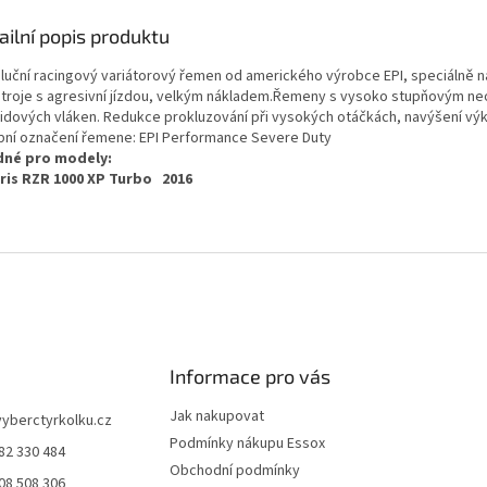
ailní popis produktu
luční racingový variátorový řemen od amerického výrobce EPI, speciálně 
stroje s agresivní jízdou, velkým nákladem.Řemeny s vysoko stupňovým n
idových vláken. Redukce prokluzování při vysokých otáčkách, navýšení vý
bní označení řemene: EPI Performance Severe Duty
né pro modely:
ris RZR 1000 XP Turbo 2016
Informace pro vás
Jak nakupovat
vyberctyrkolku.cz
Podmínky nákupu Essox
82 330 484
Obchodní podmínky
08 508 306