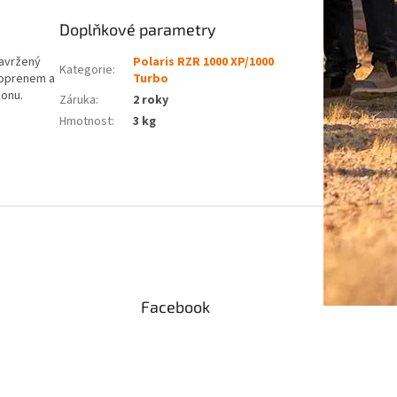
Doplňkové parametry
navržený
Polaris RZR 1000 XP/1000
Kategorie
:
eoprenem a
Turbo
konu.
Záruka
:
2 roky
Hmotnost
:
3 kg
Facebook