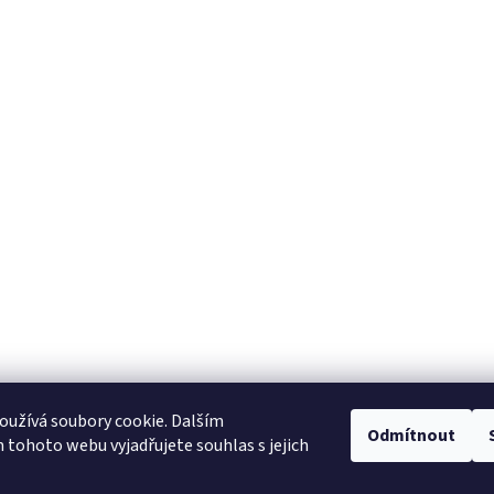
užívá soubory cookie. Dalším
Odmítnout
tohoto webu vyjadřujete souhlas s jejich