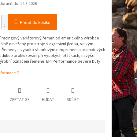
oručit do:
12.8.2026
Přidat do košíku
í racingový variátorový řemen od amerického výrobce
iálně navržený pro stroje s agresivní jízdou, velkým
.Řemeny s vysoko stupňovým neoprenem a aramidových
edukce prokluzování při vysokých otáčkách, navýšení
Výrobní označení řemene: EPI Performance Severe Duty
informace
ZEPTAT SE
HLÍDAT
SDÍLET