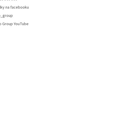
lky na facebooku
o_group
o Group YouTube