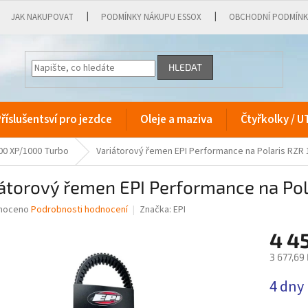
JAK NAKUPOVAT
PODMÍNKY NÁKUPU ESSOX
OBCHODNÍ PODMÍN
HLEDAT
říslušentsví pro jezdce
Oleje a maziva
Čtyřkolky / U
00 XP/1000 Turbo
Variátorový řemen EPI Performance na Polaris RZR
iátorový řemen EPI Performance na Po
né
noceno
Podrobnosti hodnocení
Značka:
EPI
ní
4 4
u
3 677,69
Měrná
4 dny
cena:
ek.