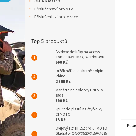
p
Oleje a maziva
a
Příslušenství pro ATV
n
Příslušentsví pro jezdce
e
l
Top 5 produktů
Brzdové destičky na Access
Tomahawk, Max, Warrior 450
590 Kč
Držák nářadí a zbraně Kolpin
Rhino
2 390 Kč
Manžeta na poloosy UNI ATV
sada
350 Kč
Špunt do plastů na čtyřkolky
CFMOTO
15 Kč
Popi
Olejový filtr HF152 pro CFMOTO
Gladiator X450/X520/X550/X625