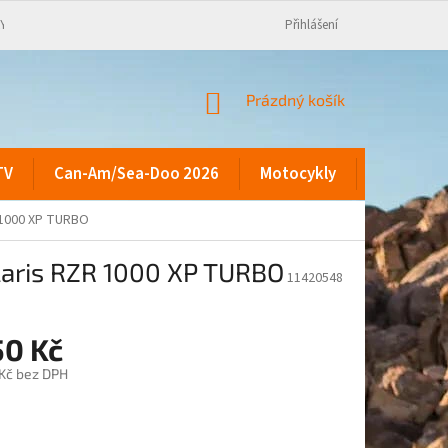
KY
Přihlášení
NÁKUPNÍ
Prázdný košík
KOŠÍK
TV
Can-Am/Sea-Doo 2026
Motocykly
Kontakty
 1000 XP TURBO
laris RZR 1000 XP TURBO
11420548
50 Kč
 Kč bez DPH