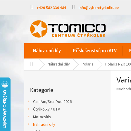
Přejít
na
+420 582 330 484
info@vyberctyrkolku.cz
obsah
Náhradní díly
Příslušenství pro ATV
P
Domů
Náhradní díly
Polaris
Polaris RZR 10
P
Var
o
Přeskočit
s
Průměr
Neohod
Kategorie
kategorie
t
hodnoce
r
produkt
Can-Am/Sea-Doo 2026
a
je
Čtyřkolky / UTV
0,0
n
z
Motocykly
n
5
í
Náhradní díly
hvězdič