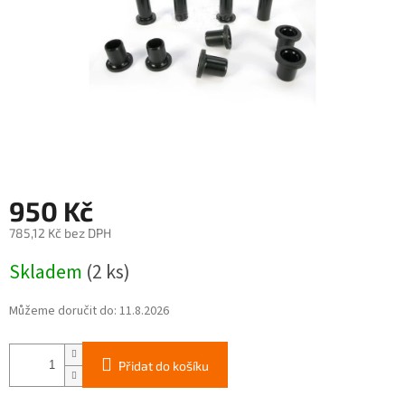
950 Kč
785,12 Kč bez DPH
Měrná
Skladem
(2 ks)
cena:
Můžeme doručit do:
11.8.2026
Přidat do košíku