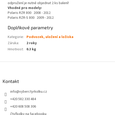
odpružení je nutné objednat 2 ks balení!
Vhodné pro modely:
Polaris RZR 800 2008 - 2012
Polaris RZR-S 800 2009 - 2012
Doplňkové parametry
Kategorie
:
Podvozek, uložení a ložiska
Záruka
:
2 roky
Hmotnost
:
0.3 kg
Z
á
p
a
Kontakt
t
info
@
vyberctyrkolku.cz
í
+420 582 330 484
+420 608 508 306
čtyřkolky na facebooku