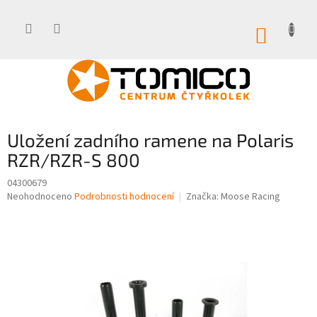
Přejít
na
obsah
NÁKUP
KOŠÍK
Uložení zadního ramene na Polaris
RZR/RZR-S 800
04300679
Průměrné
Neohodnoceno
Podrobnosti hodnocení
Značka:
Moose Racing
hodnocení
produktu
je
0,0
z
5
hvězdiček.