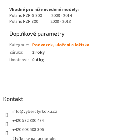
Vhodné pro níže uvedené modely:
Polaris RZR-S 800 2009 - 2014
Polaris RZR 800 2008 - 2013
Doplňkové parametry
Kategorie
:
Podvozek, uložení a ložiska
Záruka
:
2 roky
Hmotnost
:
0.4 kg
Z
á
p
a
Kontakt
t
info
@
vyberctyrkolku.cz
í
+420 582 330 484
+420 608 508 306
čtyřkolky na facebooku