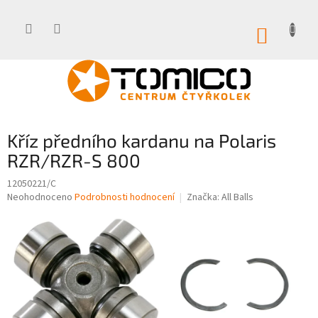
Přejít
na
obsah
NÁKUP
KOŠÍK
Kříz předního kardanu na Polaris
RZR/RZR-S 800
12050221/C
Průměrné
Neohodnoceno
Podrobnosti hodnocení
Značka:
All Balls
hodnocení
produktu
je
0,0
z
5
hvězdiček.