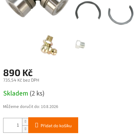
890 Kč
735,54 Kč bez DPH
Měrná
Skladem
(2 ks)
cena:
Můžeme doručit do:
10.8.2026
Přidat do košíku