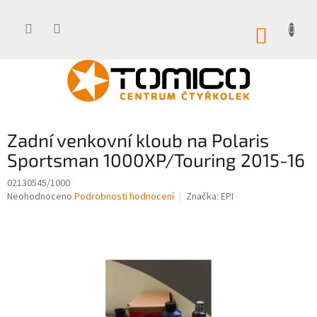
Přejít
na
obsah
NÁKUP
KOŠÍK
Zadní venkovní kloub na Polaris
Sportsman 1000XP/Touring 2015-16
02130545/1000
Průměrné
Neohodnoceno
Podrobnosti hodnocení
Značka:
EPI
hodnocení
produktu
je
0,0
z
5
hvězdiček.