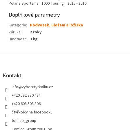
Polaris Sportsman 1000 Touring 2015 - 2016
Doplňkové parametry
Kategorie
:
Podvozek, uložení a ložiska
Záruka
:
2 roky
Hmotnost
:
3 kg
Z
á
p
a
Kontakt
t
info
@
vyberctyrkolku.cz
í
+420 582 330 484
+420 608 508 306
čtyřkolky na facebooku
tomico_group
Tomico Group YouTube