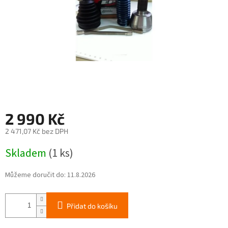
2 990 Kč
2 471,07 Kč bez DPH
Měrná
Skladem
(1 ks)
cena:
Můžeme doručit do:
11.8.2026
Přidat do košíku