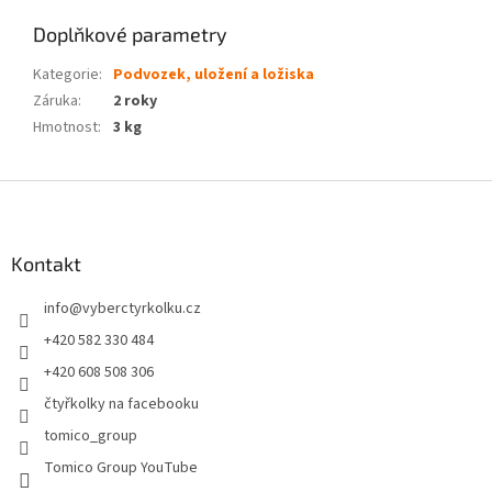
Doplňkové parametry
Kategorie
:
Podvozek, uložení a ložiska
Záruka
:
2 roky
Hmotnost
:
3 kg
Z
á
p
a
Kontakt
t
info
@
vyberctyrkolku.cz
í
+420 582 330 484
+420 608 508 306
čtyřkolky na facebooku
tomico_group
Tomico Group YouTube