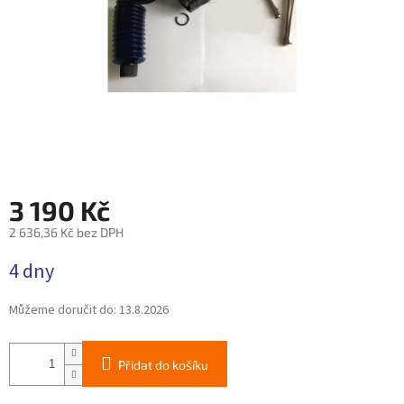
3 190 Kč
2 636,36 Kč bez DPH
Měrná
4 dny
cena:
Můžeme doručit do:
13.8.2026
Přidat do košíku