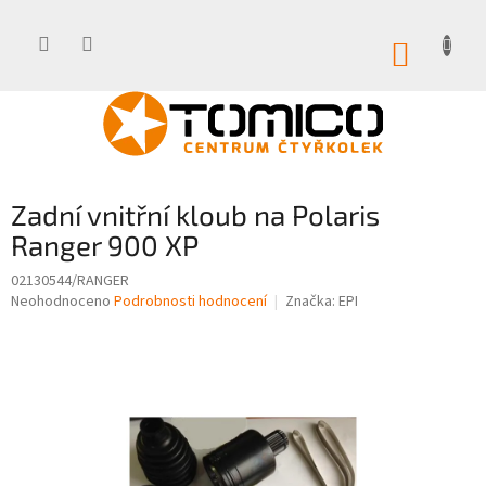
Přejít
na
obsah
NÁKUP
KOŠÍK
Zadní vnitřní kloub na Polaris
Ranger 900 XP
02130544/RANGER
Průměrné
Neohodnoceno
Podrobnosti hodnocení
Značka:
EPI
hodnocení
produktu
je
0,0
z
5
hvězdiček.