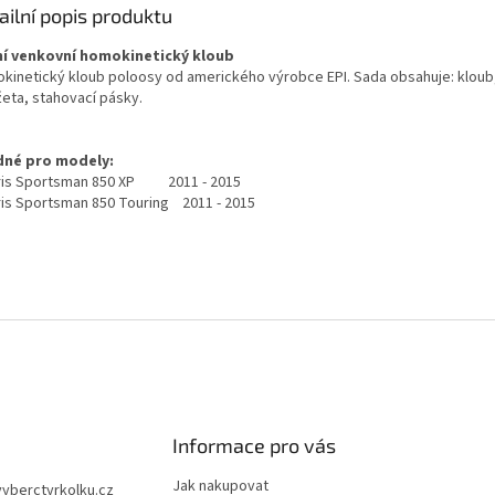
ailní popis produktu
í venkovní homokinetický kloub
kinetický kloub poloosy od amerického výrobce EPI. Sada obsahuje: kloub
eta, stahovací pásky.
né pro modely:
ris Sportsman 850 XP 2011 - 2015
ris Sportsman 850 Touring 2011 - 2015
Informace pro vás
Jak nakupovat
vyberctyrkolku.cz