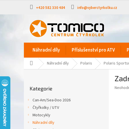
Přejít
na
+420 582 330 484
info@vyberctyrkolku.cz
obsah
Náhradní díly
Příslušenství pro ATV
P
Domů
Náhradní díly
Polaris
Polaris Sport
P
Zadn
o
Přeskočit
s
Průměr
Neohod
Kategorie
kategorie
t
hodnoce
r
produkt
Can-Am/Sea-Doo 2026
a
je
Čtyřkolky / UTV
0,0
n
z
Motocykly
n
5
í
Náhradní díly
hvězdič