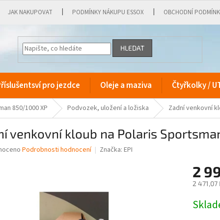
JAK NAKUPOVAT
PODMÍNKY NÁKUPU ESSOX
OBCHODNÍ PODMÍN
HLEDAT
říslušentsví pro jezdce
Oleje a maziva
Čtyřkolky / U
sman 850/1000 XP
Podvozek, uložení a ložiska
Zadní venkovní k
í venkovní kloub na Polaris Sportsma
né
noceno
Podrobnosti hodnocení
Značka:
EPI
ní
2 9
u
2 471,07
Měrná
Skla
cena:
ek.