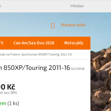
KY
Přihlášení
NÁKUPNÍ
Prázdný košík
KOŠÍK
TV
Can-Am/Sea-Doo 2026
Motocykly
Kontakty
loub na Polaris Sportsman 850XP/Touring 2011-16
n 850XP/Touring 2011-16
02130545
90 Kč
 Kč bez DPH
dem
(1 ks)