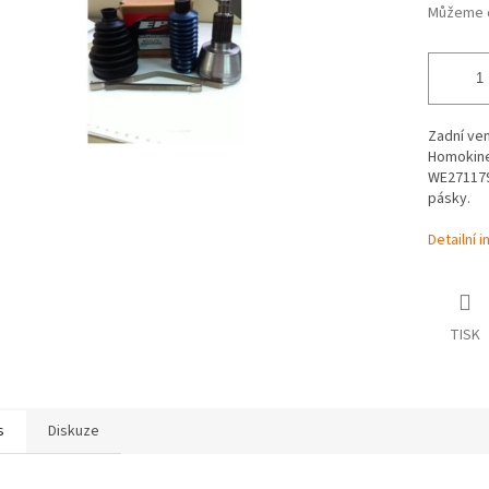
Můžeme d
Zadní ve
Homokine
WE27117
pásky.
Detailní 
TISK
s
Diskuze