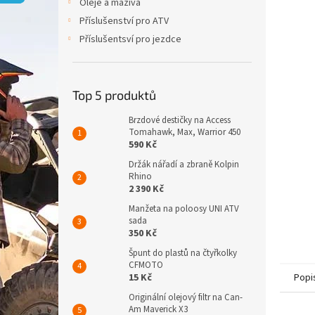
p
Oleje a maziva
a
Příslušenství pro ATV
n
Příslušentsví pro jezdce
e
l
Top 5 produktů
Brzdové destičky na Access
Tomahawk, Max, Warrior 450
590 Kč
Držák nářadí a zbraně Kolpin
Rhino
2 390 Kč
Manžeta na poloosy UNI ATV
sada
350 Kč
Špunt do plastů na čtyřkolky
CFMOTO
15 Kč
Popi
Originální olejový filtr na Can-
Am Maverick X3