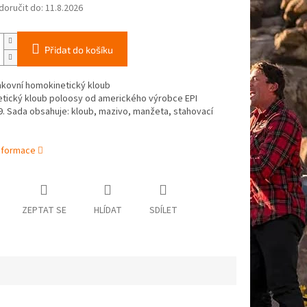
oručit do:
11.8.2026
Přidat do košíku
nkovní homokinetický kloub
tický kloub poloosy od amerického výrobce EPI
9
. Sada obsahuje: kloub, mazivo, manžeta, stahovací
informace
ZEPTAT SE
HLÍDAT
SDÍLET