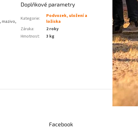
Doplňkové parametry
Podvozek, uložení a
Kategorie
:
, mazivo,
ložiska
Záruka
:
2 roky
Hmotnost
:
3 kg
Facebook