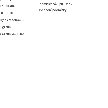
Podmínky nákupu Essox
82 330 484
Obchodní podmínky
08 508 306
lky na facebooku
o_group
o Group YouTube