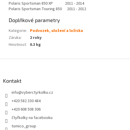
Polaris Sportsman 850 XP 2011 - 2014
Polaris Sportsman Touring 850 2011 - 2012
Doplňkové parametry
Kategorie
:
Podvozek, uložení a ložiska
Záruka
:
2 roky
Hmotnost
:
0.3 kg
Z
á
p
a
Kontakt
t
info
@
vyberctyrkolku.cz
í
+420 582 330 484
+420 608 508 306
čtyřkolky na facebooku
tomico_group