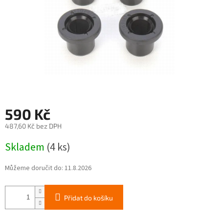
590 Kč
487,60 Kč bez DPH
Měrná
Skladem
(4 ks)
cena:
Můžeme doručit do:
11.8.2026
Přidat do košíku