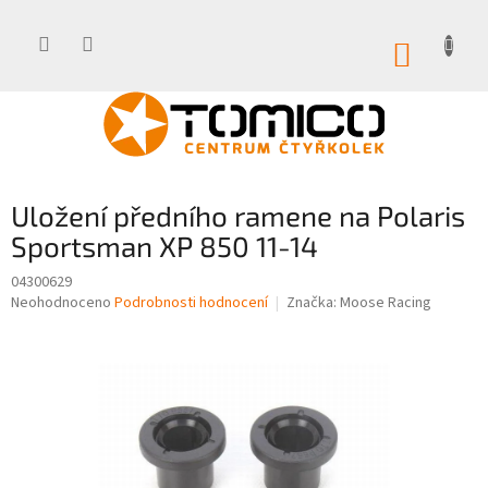
Přejít
na
obsah
NÁKUP
KOŠÍK
Uložení předního ramene na Polaris
Sportsman XP 850 11-14
04300629
Průměrné
Neohodnoceno
Podrobnosti hodnocení
Značka:
Moose Racing
hodnocení
produktu
je
0,0
z
5
hvězdiček.