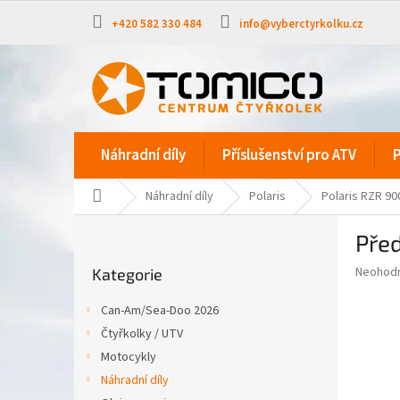
Přejít
na
+420 582 330 484
info@vyberctyrkolku.cz
obsah
Náhradní díly
Příslušenství pro ATV
P
Domů
Náhradní díly
Polaris
Polaris RZR 90
P
Před
o
Přeskočit
s
Průměr
Neohod
Kategorie
kategorie
t
hodnoce
r
produkt
Can-Am/Sea-Doo 2026
a
je
Čtyřkolky / UTV
0,0
n
z
Motocykly
n
5
í
Náhradní díly
hvězdič