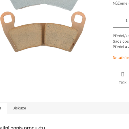
Můžeme d
Přední/z
Sada obs
Přední a 
Detailní 
TISK
s
Diskuze
ailní popis produktu