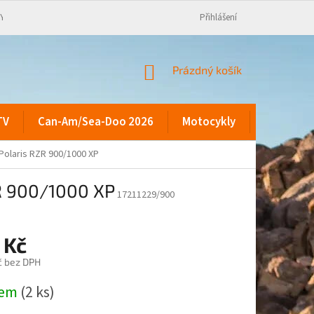
KY
Přihlášení
NÁKUPNÍ
Prázdný košík
KOŠÍK
TV
Can-Am/Sea-Doo 2026
Motocykly
Kontakty
Polaris RZR 900/1000 XP
ZR 900/1000 XP
17211229/900
 Kč
č bez DPH
dem
(2 ks)