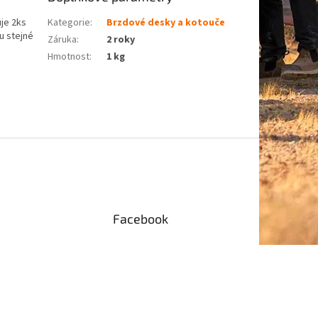
je 2ks
Kategorie
:
Brzdové desky a kotouče
u stejné
Záruka
:
2 roky
Hmotnost
:
1 kg
Facebook