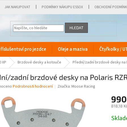
JAK NAKUPOVAT
PODMÍNKY NÁKUPU ESSOX
OBCHODNÍ PODMÍN
HLEDAT
říslušentsví pro jezdce
Oleje a maziva
Čtyřkolky / U
0 XP
Brzdové desky a kotouče
Přední/zadní brzdové desky na 
ní/zadní brzdové desky na Polaris R
né
noceno
Podrobnosti hodnocení
Značka:
Moose Racing
ní
990
u
818,18 K
Měrná
Skla
cena:
ek.