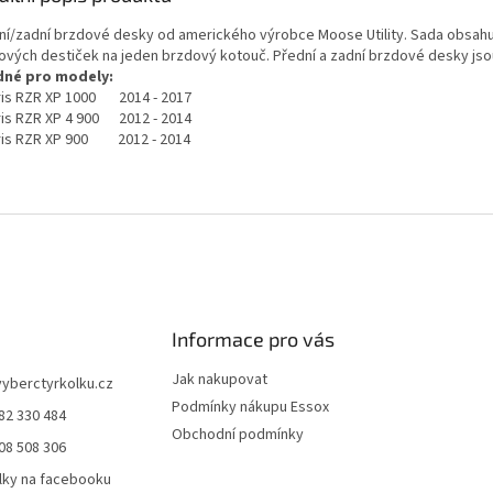
ní/zadní brzdové desky od amerického výrobce Moose Utility. Sada obsahu
ových destiček na jeden brzdový kotouč. Přední a zadní brzdové desky jso
né pro modely:
ris RZR XP 1000 2014 - 2017
ris RZR XP 4 900 2012 - 2014
ris RZR XP 900 2012 - 2014
Informace pro vás
Jak nakupovat
vyberctyrkolku.cz
Podmínky nákupu Essox
82 330 484
Obchodní podmínky
08 508 306
lky na facebooku