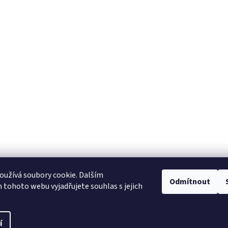
užívá soubory cookie. Dalším
Odmítnout
tohoto webu vyjadřujete souhlas s jejich
í