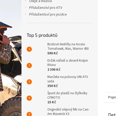
p
Oleje a maziva
a
Příslušenství pro ATV
n
Příslušentsví pro jezdce
e
l
Top 5 produktů
Brzdové destičky na Access
Tomahawk, Max, Warrior 450
590 Kč
Držák nářadí a zbraně Kolpin
Rhino
2 390 Kč
Manžeta na poloosy UNI ATV
sada
350 Kč
Špunt do plastů na čtyřkolky
Popi
CFMOTO
15 Kč
Originální olejový filtr na Can-
Am Maverick X3
Det