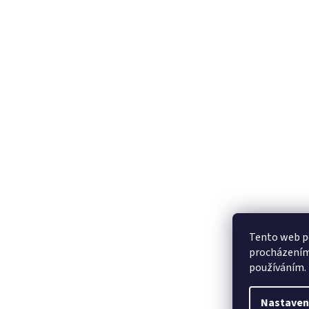
Tento web po
procházením 
používáním.
Nastaven