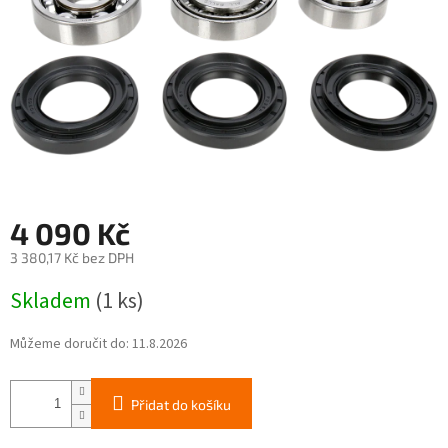
4 090 Kč
3 380,17 Kč bez DPH
Měrná
Skladem
(1 ks)
cena:
Můžeme doručit do:
11.8.2026
Přidat do košíku