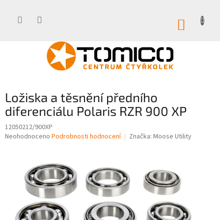
Přejít
na
obsah
NÁKUP
KOŠÍK
Ložiska a těsnění předního
diferenciálu Polaris RZR 900 XP
12050212/900XP
Průměrné
Neohodnoceno
Podrobnosti hodnocení
Značka:
Moose Utility
hodnocení
produktu
je
0,0
z
5
hvězdiček.