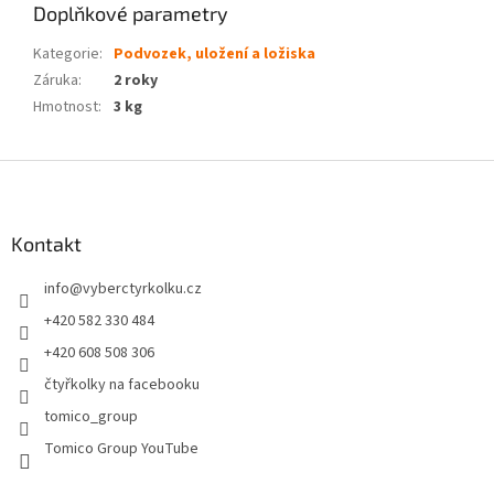
Doplňkové parametry
Kategorie
:
Podvozek, uložení a ložiska
Záruka
:
2 roky
Hmotnost
:
3 kg
Z
á
p
a
Kontakt
t
info
@
vyberctyrkolku.cz
í
+420 582 330 484
+420 608 508 306
čtyřkolky na facebooku
tomico_group
Tomico Group YouTube