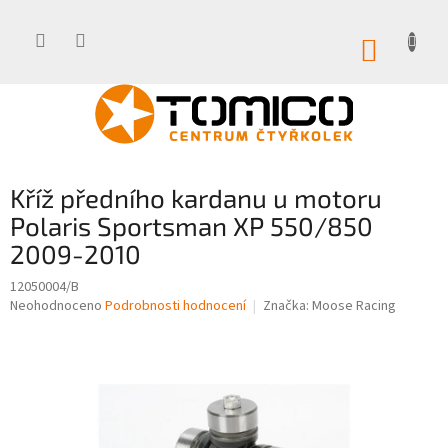
Přejít
na
obsah
NÁKUP
KOŠÍK
Kříž předního kardanu u motoru
Polaris Sportsman XP 550/850
2009-2010
12050004/B
Průměrné
Neohodnoceno
Podrobnosti hodnocení
Značka:
Moose Racing
hodnocení
produktu
je
0,0
z
5
hvězdiček.