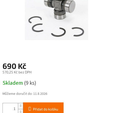
690 Kč
570,25 Kč bez DPH
Měrná
Skladem
(9 ks)
cena:
Můžeme doručit do:
11.8.2026
Přidat do košíku