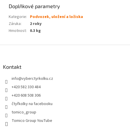
Doplňkové parametry
Kategorie
:
Podvozek, uložení a ložiska
Záruka
:
2 roky
Hmotnost
:
0.3 kg
Z
á
p
a
Kontakt
t
info
@
vyberctyrkolku.cz
í
+420 582 330 484
+420 608 508 306
čtyřkolky na facebooku
tomico_group
Tomico Group YouTube