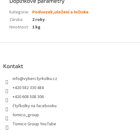
Doplňkové parametry
Kategorie
:
Podvozek,uložení a ložiska
Záruka
:
2 roky
Hmotnost
:
1 kg
Z
á
p
a
Kontakt
t
info
@
vyberctyrkolku.cz
í
+420 582 330 484
+420 608 508 306
čtyřkolky na facebooku
tomico_group
Tomico Group YouTube