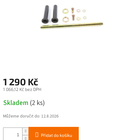
1 290 Kč
1 066,12 Kč bez DPH
Měrná
Skladem
(2 ks)
cena:
Můžeme doručit do:
12.8.2026
Přidat do košíku