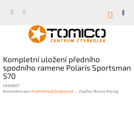
Přejít
na
obsah
NÁKUP
KOŠÍK
Kompletní uložení předního
spodního ramene Polaris Sportsman
570
04300807
Průměrné
Neohodnoceno
Podrobnosti hodnocení
Značka:
Moose Racing
hodnocení
produktu
je
0,0
z
5
hvězdiček.