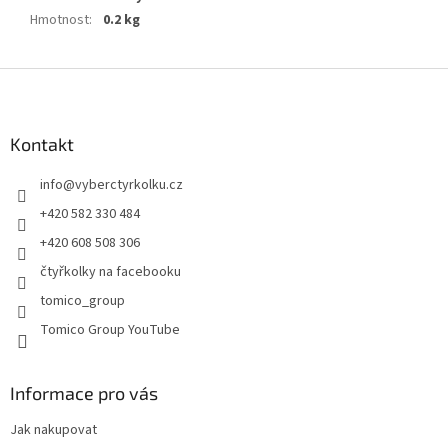
Hmotnost
:
0.2 kg
Z
á
p
a
Kontakt
t
info
@
vyberctyrkolku.cz
í
+420 582 330 484
+420 608 508 306
čtyřkolky na facebooku
tomico_group
Tomico Group YouTube
Informace pro vás
Jak nakupovat