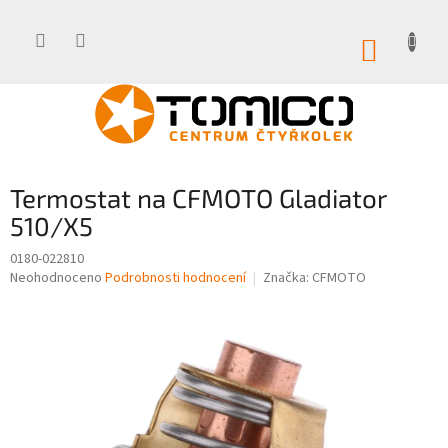
Přejít
na
obsah
NÁKUP
KOŠÍK
Termostat na CFMOTO Gladiator
510/X5
0180-022810
Průměrné
Neohodnoceno
Podrobnosti hodnocení
Značka:
CFMOTO
hodnocení
produktu
je
0,0
z
5
hvězdiček.