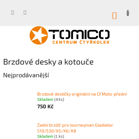
Přejít
na
obsah
NÁKUP
KOŠÍK
Brzdové desky a kotouče
Nejprodávanější
Brzdové destičky originální na CFMoto-přední
Skladem
(4 ks)
750 Kč
Zadní brzdič pro Journeyman Gladiator
510/530/X5/X6/X8
Skladem
(1 ks)