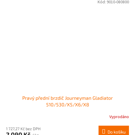
Kód:
9010-080800
Pravý přední brzdič Journeyman Gladiator
510/530/X5/X6/X8
Vyprodáno
1 727,27 Kč bez DPH
Do košíku
2 090 Kč