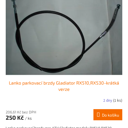
Lanko parkovací brzdy Gladiator RX510,RX530-krátká
verze
2 dny
(1 ks)
206,61 Kč bez DPH
Do košíku
250 Kč
/ ks