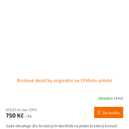
Brzdové destičky originální na CFMoto-přední
Skladem
(4 ks)
Průměrné
hodnocení
produktu
619,83 Kč bez DPH
Do košíku
750 Kč
je
/ ks
3,3
Sada obsahuje 2ks brzdových destiček na jeden brzdový kotouč.
z