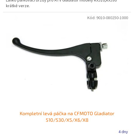
Lanko parkovací brzdy pro ATV Gladiator modely RX510,RX530
krátké verze.
Kód:
9010-080250-1000
Kompletní levá páčka na CFMOTO Gladiator
510/530/X5/X6/X8
4 dny