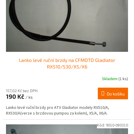
r
ů
o
d
u
k
t
ů
Lanko levé ruční brzdy na CFMOTO Gladiator
RX510/530/X5/X6
Skladem
(1 ks)
157,02 Kč bez DPH
Do košíku
190 Kč
/ ks
Lanko levé ruční brzdy pro ATV Gladiator modely RX510/A,
RX530/A(verze s brzdovou pumpou za kolem), X5/A, X6/A.
Kód:
9010-080310