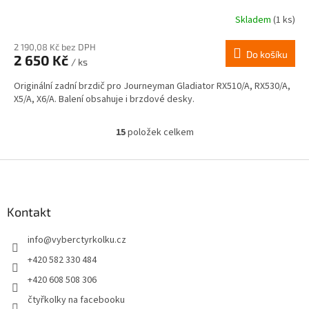
Skladem
(1 ks)
2 190,08 Kč bez DPH
Do košíku
2 650 Kč
/ ks
Originální zadní brzdič pro Journeyman Gladiator RX510/A, RX530/A,
X5/A, X6/A. Balení obsahuje i brzdové desky.
15
položek celkem
O
v
l
Z
á
á
d
p
a
a
Kontakt
c
t
í
info
@
vyberctyrkolku.cz
í
p
r
+420 582 330 484
v
+420 608 508 306
k
y
čtyřkolky na facebooku
v