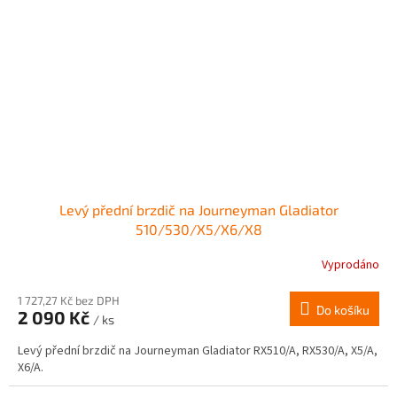
Levý přední brzdič na Journeyman Gladiator
510/530/X5/X6/X8
Vyprodáno
Průměrné
hodnocení
produktu
1 727,27 Kč bez DPH
Do košíku
2 090 Kč
je
/ ks
2,0
Levý přední brzdič na Journeyman Gladiator RX510/A, RX530/A, X5/A,
z
X6/A.
5
hvězdiček.