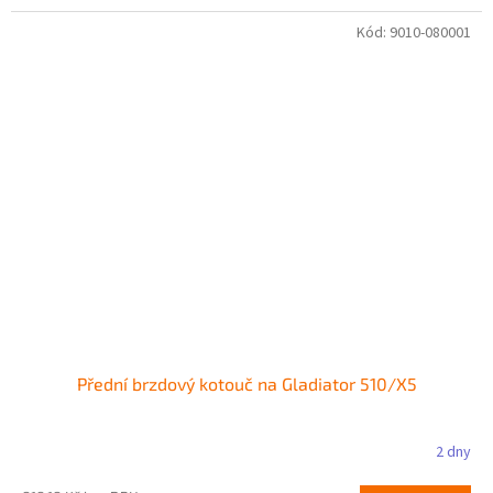
5
hvězdiček.
Kód:
9010-080001
Přední brzdový kotouč na Gladiator 510/X5
2 dny