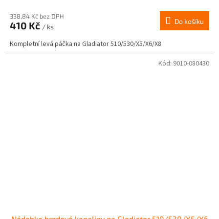
338,84 Kč bez DPH
Do košíku
410 Kč
/ ks
Kompletní levá páčka na Gladiator 510/530/X5/X6/X8
Kód:
9010-080430
Nádobka brzdové kapaliny na Gladiator 510/530/X5/X6