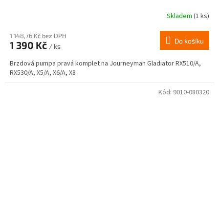
Skladem
(1 ks)
Průměrné
hodnocení
produktu
1 148,76 Kč bez DPH
Do košíku
1 390 Kč
je
/ ks
3,0
Brzdová pumpa pravá komplet na Journeyman Gladiator RX510/A,
z
RX530/A, X5/A, X6/A, X8
5
hvězdiček.
Kód:
9010-080320