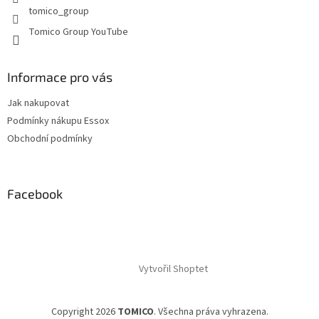
tomico_group
ý
p
Tomico Group YouTube
i
s
u
Informace pro vás
Jak nakupovat
Podmínky nákupu Essox
Obchodní podmínky
Facebook
Vytvořil Shoptet
Copyright 2026
TOMICO
. Všechna práva vyhrazena.