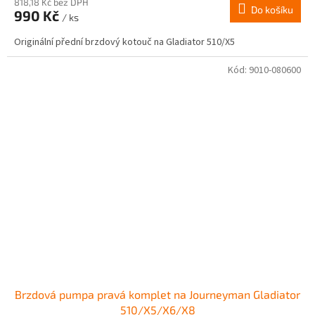
818,18 Kč bez DPH
Do košíku
990 Kč
/ ks
Originální přední brzdový kotouč na Gladiator 510/X5
Kód:
9010-080600
Brzdová pumpa pravá komplet na Journeyman Gladiator
510/X5/X6/X8