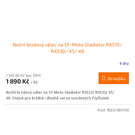
Nožní brzdový válec na CF-Moto Gladiator RX510/
RX530/ X5/ X6
4 dny
1 561,98 Kč bez DPH
Do košíku
1 890 Kč
/ ks
Nožní brzdový válec na CF-Moto Gladiator RX510/ RX530/ X5/
X6. Stejné pro krátké i dlouhé verze uvedených čtyřkolek
Kód:
9010-080700