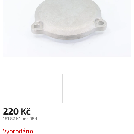
220 Kč
181,82 Kč bez DPH
Měrná
Vyprodáno
cena: