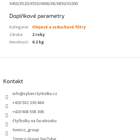
X450/X520/X550/X600/X8/X850/X1000
Doplňkové parametry
Kategorie
:
Olejové a vzduchové filtry
Záruka
:
2 roky
Hmotnost
:
0.2 kg
Z
á
p
a
Kontakt
t
info
@
vyberctyrkolku.cz
í
+420 582 330 484
+420 608 508 306
čtyřkolky na facebooku
tomico_group
Tomico Group YouTube