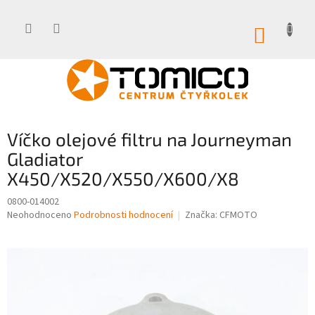
Přejít
na
obsah
NÁKUP
KOŠÍK
Víčko olejové filtru na Journeyman
Gladiator
X450/X520/X550/X600/X8
0800-014002
Průměrné
Neohodnoceno
Podrobnosti hodnocení
Značka:
CFMOTO
hodnocení
produktu
je
0,0
z
5
hvězdiček.