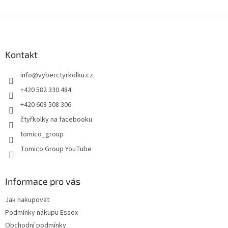
Z
á
p
a
Kontakt
t
info
@
vyberctyrkolku.cz
í
+420 582 330 484
+420 608 508 306
čtyřkolky na facebooku
tomico_group
Tomico Group YouTube
Informace pro vás
Jak nakupovat
Podmínky nákupu Essox
Obchodní podmínky