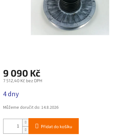
9 090 Kč
7 512,40 Kč bez DPH
Měrná
4 dny
cena:
Můžeme doručit do:
14.8.2026
Přidat do košíku