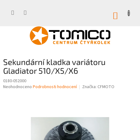
Přejít
na
obsah
NÁKUP
KOŠÍK
Sekundární kladka variátoru
Gladiator 510/X5/X6
0180-052000
Průměrné
Neohodnoceno
Podrobnosti hodnocení
Značka:
CFMOTO
hodnocení
produktu
je
0,0
z
5
hvězdiček.