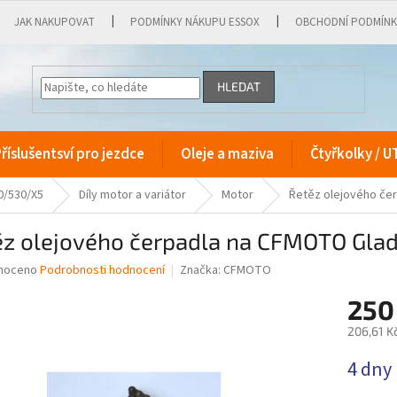
JAK NAKUPOVAT
PODMÍNKY NÁKUPU ESSOX
OBCHODNÍ PODMÍN
HLEDAT
říslušentsví pro jezdce
Oleje a maziva
Čtyřkolky / U
0/530/X5
Díly motor a variátor
Motor
Řetěz olejového če
ěz olejového čerpadla na CFMOTO Gla
né
noceno
Podrobnosti hodnocení
Značka:
CFMOTO
ní
250
u
206,61 K
Měrná
4 dny
cena:
ek.