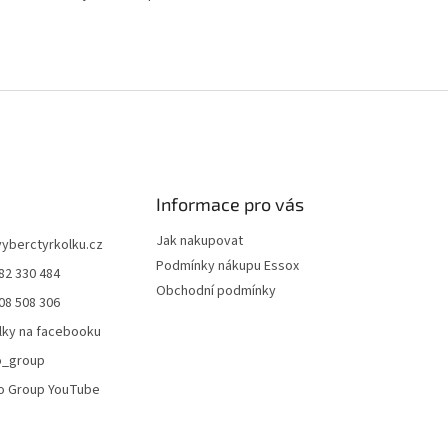
Informace pro vás
Jak nakupovat
vyberctyrkolku.cz
Podmínky nákupu Essox
82 330 484
Obchodní podmínky
08 508 306
lky na facebooku
o_group
o Group YouTube