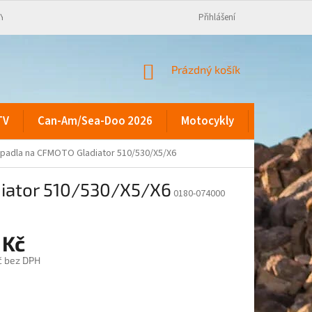
KY
Přihlášení
NÁKUPNÍ
Prázdný košík
KOŠÍK
TV
Can-Am/Sea-Doo 2026
Motocykly
Kontakty
rpadla na CFMOTO Gladiator 510/530/X5/X6
diator 510/530/X5/X6
0180-074000
 Kč
č bez DPH