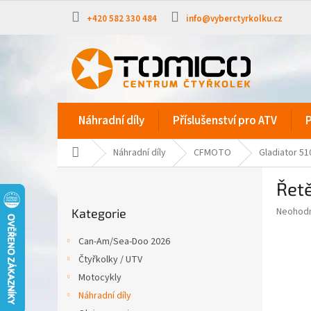
Přejít
na
+420 582 330 484
info@vyberctyrkolku.cz
obsah
Náhradní díly
Příslušenství pro ATV
P
Domů
Náhradní díly
CFMOTO
Gladiator 51
P
Řet
o
Přeskočit
s
Průměr
Neohod
Kategorie
kategorie
t
hodnoce
r
produkt
Can-Am/Sea-Doo 2026
a
je
Čtyřkolky / UTV
0,0
n
z
Motocykly
n
5
í
Náhradní díly
hvězdič