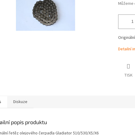
Můžeme d
Origináln
Detailní 
TISK
s
Diskuze
ailní popis produktu
inální řetěz olejového čerpadla Gladiator 510/530/X5/X6