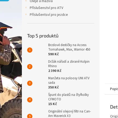
p
Oleje a maziva
a
Příslušenství pro ATV
n
Příslušentsví pro jezdce
e
l
Top 5 produktů
Brzdové destičky na Access
Tomahawk, Max, Warrior 450
590 Kč
Držák nářadí a zbraně Kolpin
Rhino
2 390 Kč
Manžeta na poloosy UNI ATV
sada
350 Kč
Popi
Špunt do plastů na čtyřkolky
CFMOTO
15 Kč
Det
Originální olejový filtr na Can-
Am Maverick X3
Orig