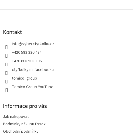
Z
á
p
a
Kontakt
t
info
@
vyberctyrkolku.cz
í
+420 582 330 484
+420 608 508 306
čtyřkolky na facebooku
tomico_group
Tomico Group YouTube
Informace pro vás
Jak nakupovat
Podmínky nákupu Essox
Obchodní podmínky