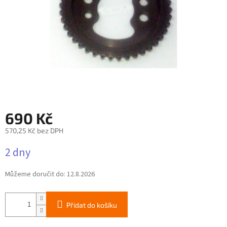
690 Kč
570,25 Kč bez DPH
Měrná
2 dny
cena:
Můžeme doručit do:
12.8.2026
Přidat do košíku