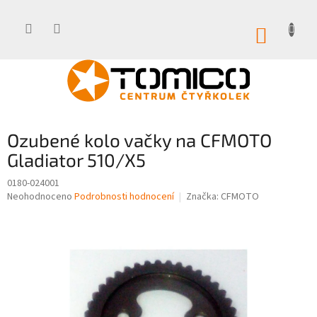
Přejít
na
obsah
NÁKUP
KOŠÍK
Ozubené kolo vačky na CFMOTO
Gladiator 510/X5
0180-024001
Průměrné
Neohodnoceno
Podrobnosti hodnocení
Značka:
CFMOTO
hodnocení
produktu
je
0,0
z
5
hvězdiček.