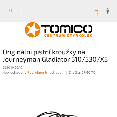
Přejít
na
obsah
NÁKUP
KOŠÍK
Originální pístní kroužky na
Journeyman Gladiator 510/530/X5
0180-0400A0
Průměrné
Neohodnoceno
Podrobnosti hodnocení
Značka:
CFMOTO
hodnocení
produktu
je
0,0
z
5
hvězdiček.