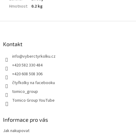
Hmotnost
:
0.2 kg
Z
á
p
a
Kontakt
t
info
@
vyberctyrkolku.cz
í
+420 582 330 484
+420 608 508 306
čtyřkolky na facebooku
tomico_group
Tomico Group YouTube
Informace pro vás
Jak nakupovat