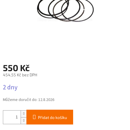
550 Kč
454,55 Kč bez DPH
Měrná
2 dny
cena:
Můžeme doručit do:
12.8.2026
Přidat do košíku