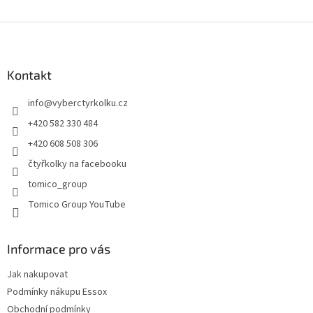
Z
á
p
a
Kontakt
t
info
@
vyberctyrkolku.cz
í
+420 582 330 484
+420 608 508 306
čtyřkolky na facebooku
tomico_group
Tomico Group YouTube
Informace pro vás
Jak nakupovat
Podmínky nákupu Essox
Obchodní podmínky