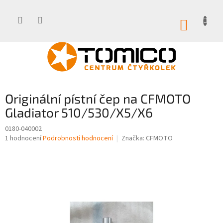
Přejít
na
obsah
NÁKUP
KOŠÍK
Originální pístní čep na CFMOTO
Gladiator 510/530/X5/X6
0180-040002
Průměrné
1 hodnocení
Podrobnosti hodnocení
Značka:
CFMOTO
hodnocení
produktu
je
4,0
z
5
hvězdiček.