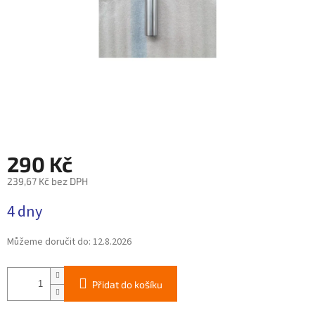
290 Kč
239,67 Kč bez DPH
Měrná
4 dny
cena:
Můžeme doručit do:
12.8.2026
Přidat do košíku