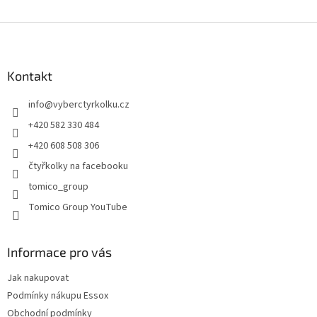
Z
á
p
a
Kontakt
t
info
@
vyberctyrkolku.cz
í
+420 582 330 484
+420 608 508 306
čtyřkolky na facebooku
tomico_group
Tomico Group YouTube
Informace pro vás
Jak nakupovat
Podmínky nákupu Essox
Obchodní podmínky