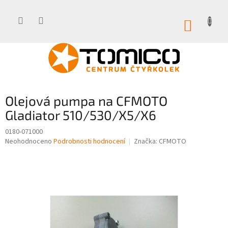
Přejít
na
obsah
NÁKUP
KOŠÍK
Olejová pumpa na CFMOTO
Gladiator 510/530/X5/X6
0180-071000
Průměrné
Neohodnoceno
Podrobnosti hodnocení
Značka:
CFMOTO
hodnocení
produktu
je
0,0
z
5
hvězdiček.