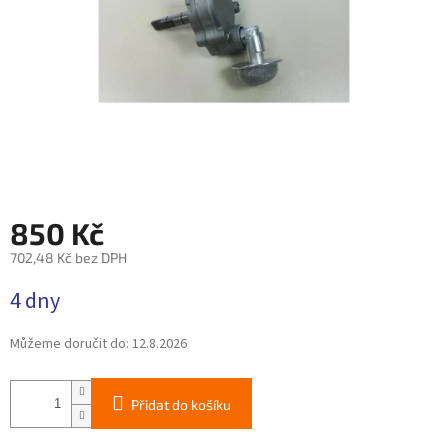
850 Kč
702,48 Kč bez DPH
Měrná
4 dny
cena:
Můžeme doručit do:
12.8.2026
Přidat do košíku