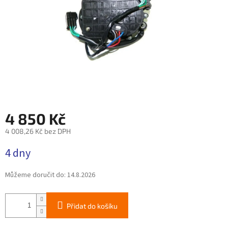
4 850 Kč
4 008,26 Kč bez DPH
Měrná
4 dny
cena:
Můžeme doručit do:
14.8.2026
Přidat do košíku