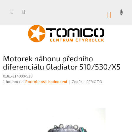
Přejít
na
obsah
NÁKUP
KOŠÍK
Motorek náhonu předního
diferenciálu Gladiator 510/530/X5
0181-314000/510
Průměrné
1 hodnocení
Podrobnosti hodnocení
Značka:
CFMOTO
hodnocení
produktu
je
4,0
z
5
hvězdiček.