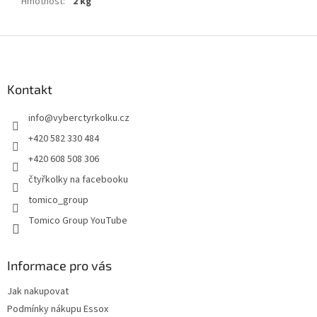
Hmotnost
:
2 kg
Z
á
p
a
Kontakt
t
info
@
vyberctyrkolku.cz
í
+420 582 330 484
+420 608 508 306
čtyřkolky na facebooku
tomico_group
Tomico Group YouTube
Informace pro vás
Jak nakupovat
Podmínky nákupu Essox