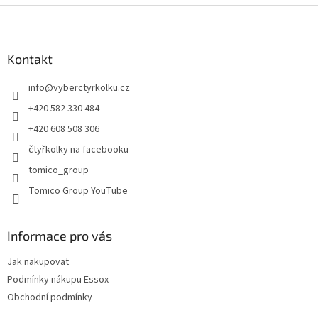
Z
á
p
a
Kontakt
t
info
@
vyberctyrkolku.cz
í
+420 582 330 484
+420 608 508 306
čtyřkolky na facebooku
tomico_group
Tomico Group YouTube
Informace pro vás
Jak nakupovat
Podmínky nákupu Essox
Obchodní podmínky