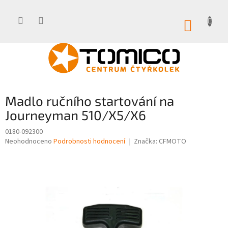
Přejít
na
obsah
NÁKUP
KOŠÍK
Madlo ručního startování na
Journeyman 510/X5/X6
0180-092300
Průměrné
Neohodnoceno
Podrobnosti hodnocení
Značka:
CFMOTO
hodnocení
produktu
je
0,0
z
5
hvězdiček.