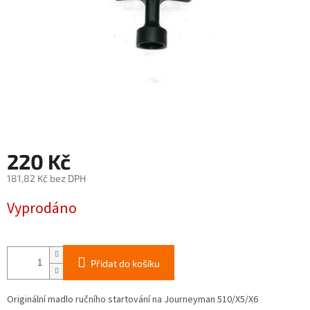
220 Kč
181,82 Kč bez DPH
Měrná
Vyprodáno
cena:
Přidat do košíku
Originální madlo ručního startování na Journeyman 510/X5/X6