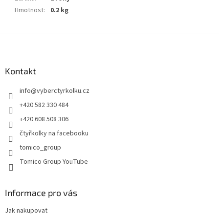
Hmotnost
:
0.2 kg
Z
á
p
a
Kontakt
t
info
@
vyberctyrkolku.cz
í
+420 582 330 484
+420 608 508 306
čtyřkolky na facebooku
tomico_group
Tomico Group YouTube
Informace pro vás
Jak nakupovat