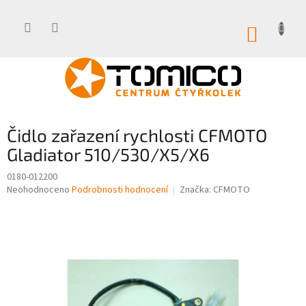
Přejít
na
obsah
NÁKUP
KOŠÍK
Čidlo zařazení rychlosti CFMOTO
Gladiator 510/530/X5/X6
0180-012200
Průměrné
Neohodnoceno
Podrobnosti hodnocení
Značka:
CFMOTO
hodnocení
produktu
je
0,0
z
5
hvězdiček.