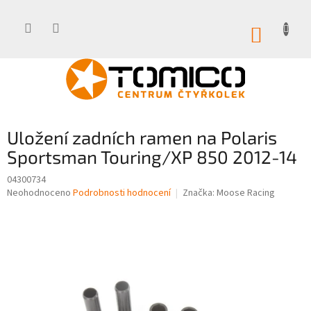
Přejít
na
obsah
NÁKUP
KOŠÍK
Uložení zadních ramen na Polaris
Sportsman Touring/XP 850 2012-14
04300734
Průměrné
Neohodnoceno
Podrobnosti hodnocení
Značka:
Moose Racing
hodnocení
produktu
je
0,0
z
5
hvězdiček.