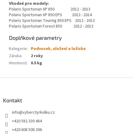
Vhodné pro modely:
Polaris Sportsman XP 850 2012 - 2013
Polaris Sportsman XP 850 EPS 2012 - 2014
Polaris Sportsman Touring 850 EPS 2012 - 2013
Polaris Sportsman Forest 850 2012 - 2013
Doplňkové parametry
Kategorie
:
Podvozek, uložení a ložiska
Záruka
:
2 roky
Hmotnost
:
0.5 kg
Z
á
p
a
Kontakt
t
info
@
vyberctyrkolku.cz
í
+420 582 330 484
+420 608 508 306