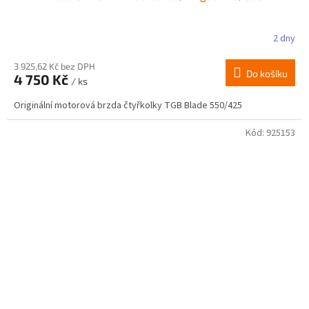
2 dny
Průměrné
hodnocení
produktu
3 925,62 Kč bez DPH
Do košíku
4 750 Kč
je
/ ks
2,5
Originální motorová brzda čtyřkolky TGB Blade 550/425
z
5
hvězdiček.
Kód:
925153