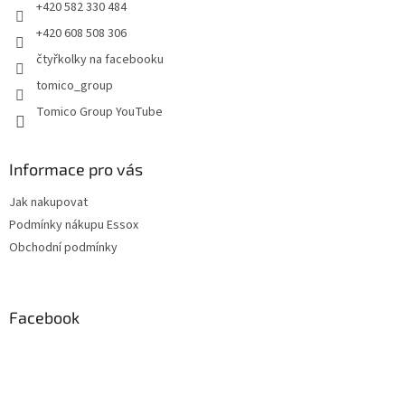
r
+420 582 330 484
v
+420 608 508 306
k
y
čtyřkolky na facebooku
v
tomico_group
ý
p
Tomico Group YouTube
i
s
u
Informace pro vás
Jak nakupovat
Podmínky nákupu Essox
Obchodní podmínky
Facebook