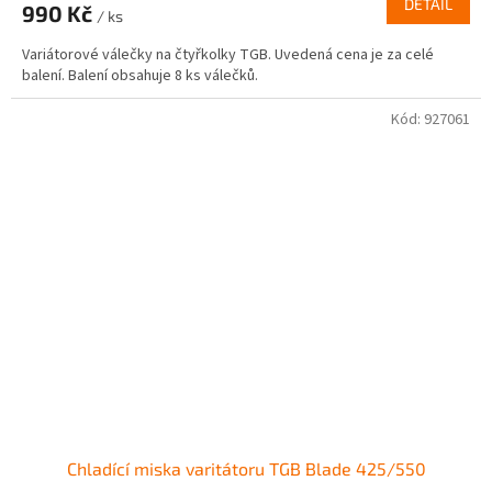
DETAIL
990 Kč
/ ks
Variátorové válečky na čtyřkolky TGB. Uvedená cena je za celé
balení. Balení obsahuje 8 ks válečků.
Kód:
927061
Chladící miska varitátoru TGB Blade 425/550