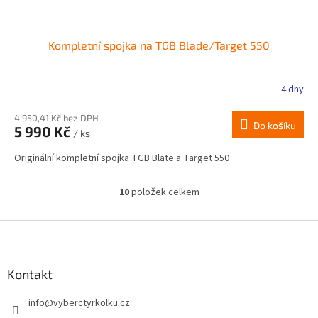
Kompletní spojka na TGB Blade/Target 550
4 dny
4 950,41 Kč bez DPH
Do košíku
5 990 Kč
/ ks
Originální kompletní spojka TGB Blate a Target 550
10
položek celkem
O
v
l
Z
á
á
d
p
a
a
Kontakt
c
t
í
info
@
vyberctyrkolku.cz
í
p