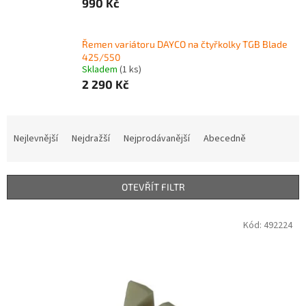
990 Kč
Řemen variátoru DAYCO na čtyřkolky TGB Blade
425/550
Skladem
(1 ks)
2 290 Kč
Ř
a
Nejlevnější
Nejdražší
Nejprodávanější
Abecedně
z
e
n
OTEVŘÍT FILTR
í
p
V
Kód:
492224
r
ý
o
p
d
i
u
s
k
p
t