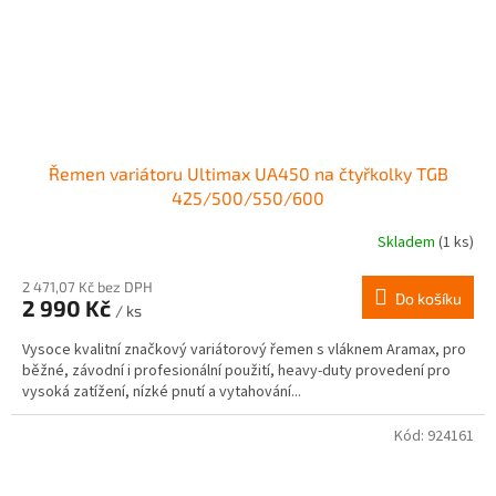
Řemen variátoru Ultimax UA450 na čtyřkolky TGB
425/500/550/600
Skladem
(1 ks)
2 471,07 Kč bez DPH
Do košíku
2 990 Kč
/ ks
Vysoce kvalitní značkový variátorový řemen s vláknem Aramax, pro
běžné, závodní i profesionální použití, heavy-duty provedení pro
vysoká zatížení, nízké pnutí a vytahování...
Kód:
924161