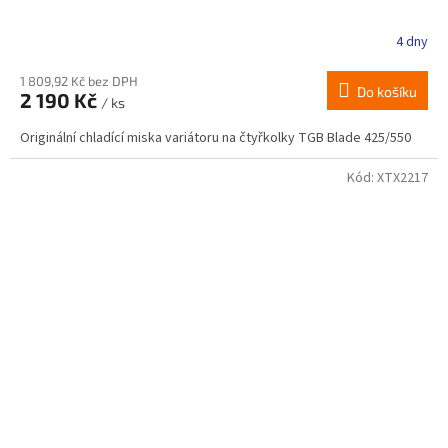
4 dny
Průměrné
hodnocení
produktu
1 809,92 Kč bez DPH
Do košíku
2 190 Kč
je
/ ks
2,3
Originální chladící miska variátoru na čtyřkolky TGB Blade 425/550
z
5
hvězdiček.
Kód:
XTX2217