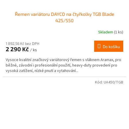
Řemen variátoru DAYCO na čtyřkolky TGB Blade
425/550
Skladem
(1 ks)
1 892,56 Kč bez DPH
Do košíku
2 290 Kč
/ ks
Vysoce kvalitní značkový variátorový řemen s vláknem Aramax, pro
běžné, závodní i profesionální použití, heavy-duty provedení pro
vysoká zatížení, nízké pnutí a vytahování...
Kód:
UA450/TGB