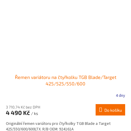
Řemen variátoru na čtyřkolku TGB Blade/Target
425/525/550/600
4 dny
3 710,74 Kč bez DPH
Do košíku
4 490 Kč
/ ks
Originální řemen variátoru pro čtyřkolky TGB Blade a Target
425/550/600/600LTX. R/B OEM: 924161A