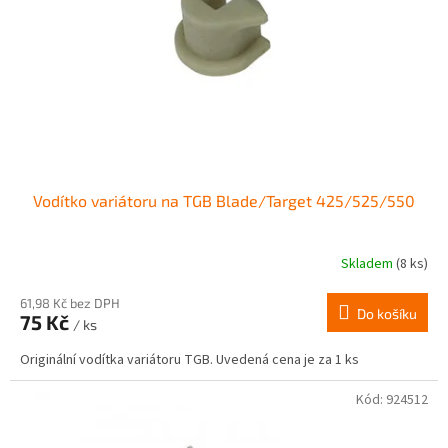
r
ů
o
d
u
k
t
ů
Vodítko variátoru na TGB Blade/Target 425/525/550
Skladem
(8 ks)
61,98 Kč bez DPH
Do košíku
75 Kč
/ ks
Originální vodítka variátoru TGB. Uvedená cena je za 1 ks
Kód:
924512