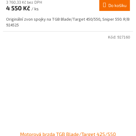
3 760,33 Kč bez DPH
Do košíku
4 550 Kč
/ ks
Originální zvon spojky na TGB Blade/Target 450/550, Sniper 550. R/B
924525
Kód:
927160
Motorová brzda TGB Blade/Target 425/550