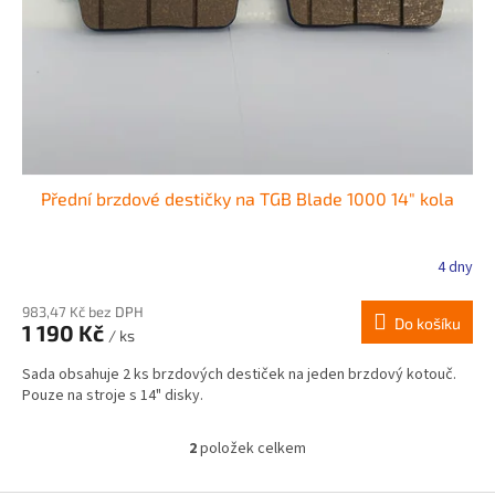
Přední brzdové destičky na TGB Blade 1000 14" kola
4 dny
983,47 Kč bez DPH
Do košíku
1 190 Kč
/ ks
Sada obsahuje 2 ks brzdových destiček na jeden brzdový kotouč.
Pouze na stroje s 14" disky.
2
položek celkem
O
v