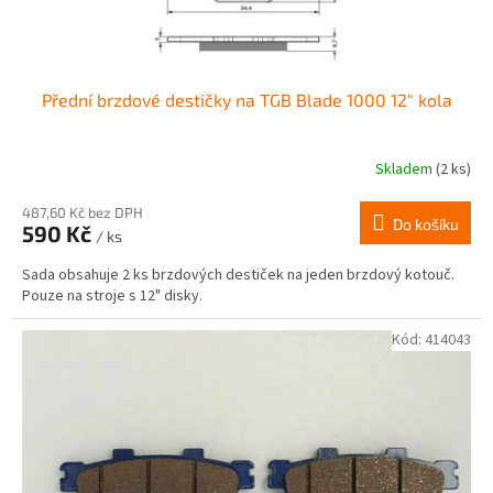
t
ů
Přední brzdové destičky na TGB Blade 1000 12" kola
Skladem
(2 ks)
487,60 Kč bez DPH
Do košíku
590 Kč
/ ks
Sada obsahuje 2 ks brzdových destiček na jeden brzdový kotouč.
Pouze na stroje s 12" disky.
Kód:
414043