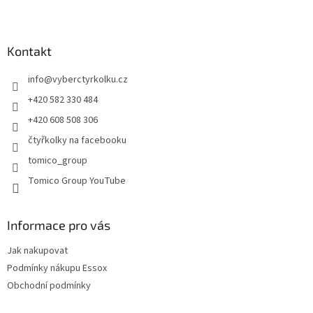
l
Z
á
á
d
p
a
a
Kontakt
c
t
í
info
@
vyberctyrkolku.cz
í
p
r
+420 582 330 484
v
+420 608 508 306
k
y
čtyřkolky na facebooku
v
tomico_group
ý
p
Tomico Group YouTube
i
s
u
Informace pro vás
Jak nakupovat
Podmínky nákupu Essox
Obchodní podmínky