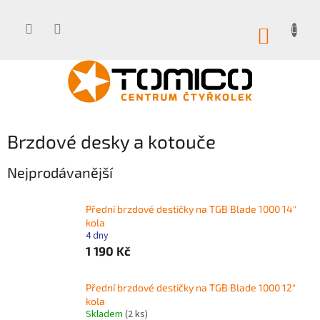
Přejít
na
obsah
NÁKUP
KOŠÍK
Brzdové desky a kotouče
Nejprodávanější
Přední brzdové destičky na TGB Blade 1000 14"
kola
4 dny
1 190 Kč
Přední brzdové destičky na TGB Blade 1000 12"
kola
Skladem
(2 ks)