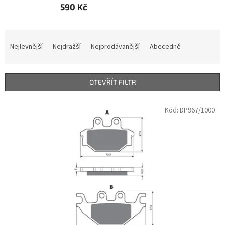
590 Kč
Ř
a
Nejlevnější
Nejdražší
Nejprodávanější
Abecedně
z
e
n
OTEVŘÍT FILTR
í
p
V
Kód:
DP967/1000
r
ý
o
p
d
i
u
s
k
p
t
r
ů
o
d
u
k