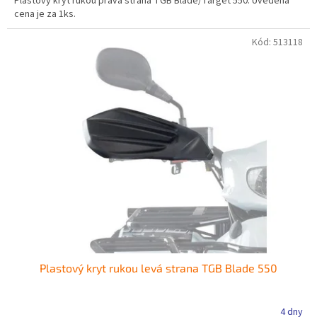
Plastový kryt rukou pravá strana TGB Blade/Target 550. Uvedená
cena je za 1ks.
Kód:
513118
Plastový kryt rukou levá strana TGB Blade 550
4 dny