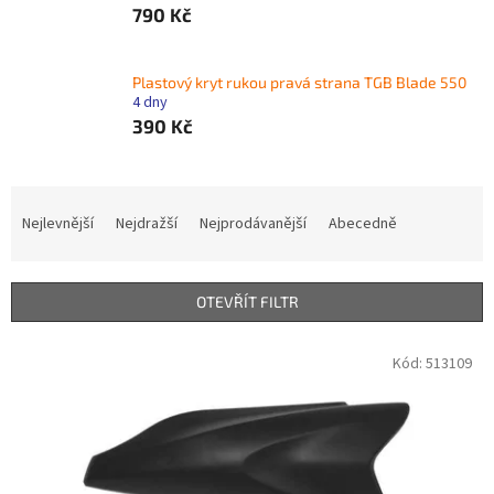
790 Kč
Plastový kryt rukou pravá strana TGB Blade 550
4 dny
390 Kč
Ř
a
Nejlevnější
Nejdražší
Nejprodávanější
Abecedně
z
e
n
OTEVŘÍT FILTR
í
p
V
Kód:
513109
r
ý
o
p
d
i
u
s
k
p
t