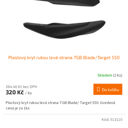
r
ů
o
d
u
k
t
ů
Plastový kryt rukou levá strana TGB Blade/Target 550
Skladem
(2 ks)
264,46 Kč bez DPH
Do košíku
320 Kč
/ ks
Plastový kryt rukou levá strana TGB Blade/ Target 550. Uvedená
cena je za 1ks
Kód:
513110