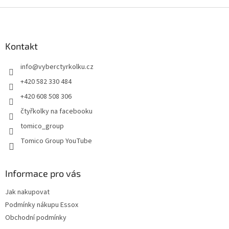
v
l
Z
á
á
d
p
a
a
Kontakt
c
t
í
info
@
vyberctyrkolku.cz
í
p
r
+420 582 330 484
v
+420 608 508 306
k
y
čtyřkolky na facebooku
v
tomico_group
ý
p
Tomico Group YouTube
i
s
u
Informace pro vás
Jak nakupovat
Podmínky nákupu Essox
Obchodní podmínky