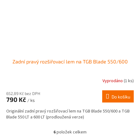
Zadní pravý rozšiřovací lem na TGB Blade 550/600
Vyprodáno
(1 ks)
652,89 Kč bez DPH
Do košíku
790 Kč
/ ks
Originální zadní pravý rozšiřovací lem na TGB Blade 550/600 a TGB
Blade 550 LT a 600 LT (prodloužená verze)
6
položek celkem
O