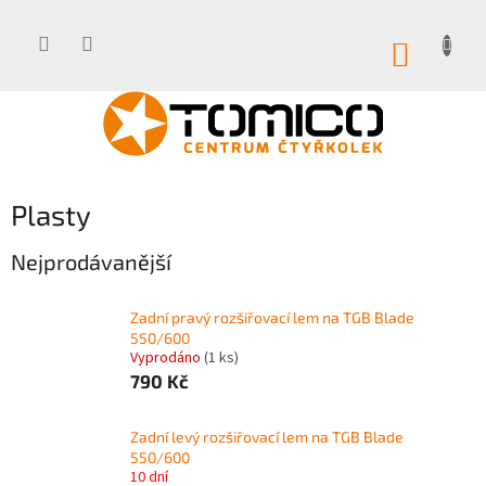
Přejít
na
obsah
NÁKUP
KOŠÍK
Plasty
Nejprodávanější
Zadní pravý rozšiřovací lem na TGB Blade
550/600
Vyprodáno
(1 ks)
790 Kč
Zadní levý rozšiřovací lem na TGB Blade
550/600
10 dní