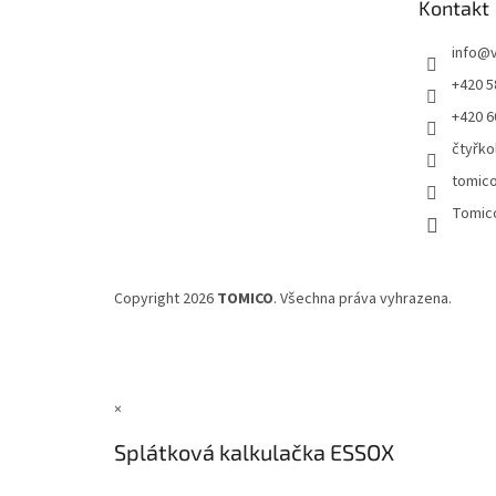
Kontakt
í
info
@
+420 5
+420 6
čtyřko
tomic
Tomic
Copyright 2026
TOMICO
. Všechna práva vyhrazena.
×
Splátková kalkulačka ESSOX