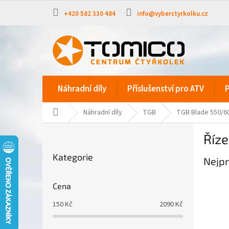
Přejít
na
+420 582 330 484
info@vyberctyrkolku.cz
obsah
Náhradní díly
Příslušenství pro ATV
P
Domů
Náhradní díly
TGB
TGB Blade 550/60
P
Říze
o
Přeskočit
s
Kategorie
kategorie
Nejpr
t
r
a
Cena
n
150
Kč
2090
Kč
n
í