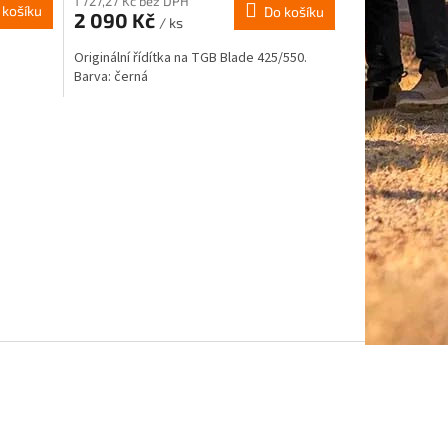
1 727,27 Kč bez DPH
 košíku
Do košíku
2 090 Kč
/ ks
Originální řídítka na TGB Blade 425/550.
Barva: černá