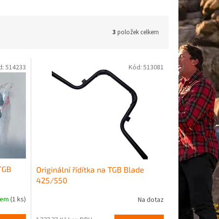
3
položek celkem
d:
514233
Kód:
513081
 TGB
Originální řídítka na TGB Blade
425/550
dem
(1 ks)
Na dotaz