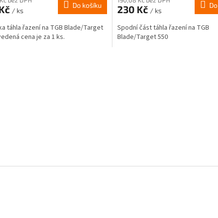
Do košíku
Do
 Kč
230 Kč
/ ks
/ ks
ka táhla řazení na TGB Blade/Target
Spodní část táhla řazení na TGB
vedená cena je za 1 ks.
Blade/Target 550
O
v
l
á
d
a
c
í
p
r
v
k
y
v
ý
p
i
s