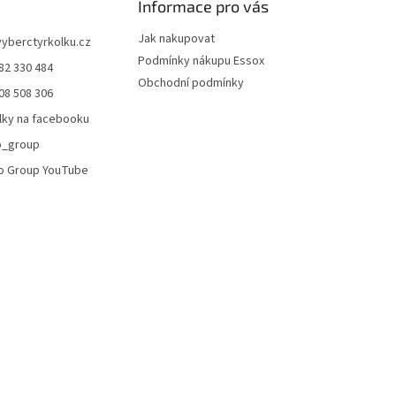
Informace pro vás
u
Jak nakupovat
vyberctyrkolku.cz
Podmínky nákupu Essox
82 330 484
Obchodní podmínky
08 508 306
lky na facebooku
o_group
o Group YouTube