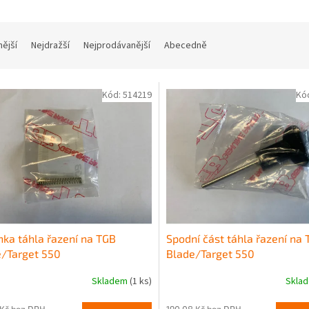
nější
Nejdražší
Nejprodávanější
Abecedně
Kód:
514219
Kó
nka táhla řazení na TGB
Spodní část táhla řazení na
/Target 550
Blade/Target 550
Skladem
(1 ks)
Skla
 Kč bez DPH
190,08 Kč bez DPH