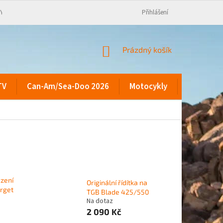
KY
Přihlášení
NÁKUPNÍ
Prázdný košík
KOŠÍK
TV
Can-Am/Sea-Doo 2026
Motocykly
Kontakty
azení
Originální řídítka na
rget
TGB Blade 425/550
Na dotaz
2 090 Kč