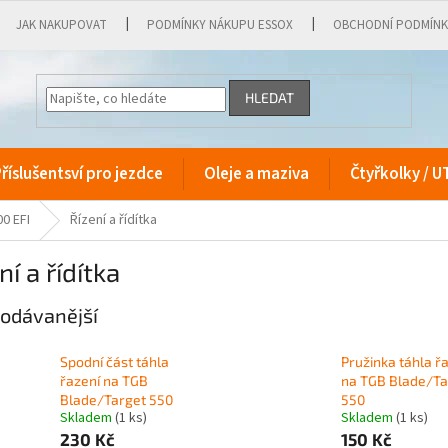
JAK NAKUPOVAT
PODMÍNKY NÁKUPU ESSOX
OBCHODNÍ PODMÍN
HLEDAT
říslušentsví pro jezdce
Oleje a maziva
Čtyřkolky / U
0 EFI
Řízení a řídítka
ní a řídítka
odávanější
Spodní část táhla
Pružinka táhla ř
řazení na TGB
na TGB Blade/Ta
Blade/Target 550
550
Skladem
(1 ks)
Skladem
(1 ks)
230 Kč
150 Kč