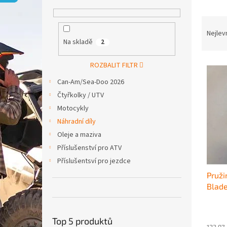
p
a
Ř
n
a
e
Nejlev
Na skladě
2
z
l
e
V
n
ROZBALIT FILTR
ý
í
Can-Am/Sea-Doo 2026
p
p
Čtyřkolky / UTV
i
r
Motocykly
s
o
p
d
Náhradní díly
r
u
Oleje a maziva
o
k
Příslušenství pro ATV
d
t
Příslušentsví pro jezdce
u
ů
Pruži
k
Blade
t
ů
Top 5 produktů
123,97