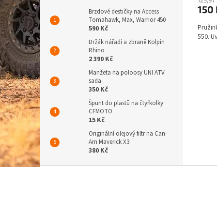
150
Brzdové destičky na Access
Tomahawk, Max, Warrior 450
Pružin
590 Kč
550. U
Držák nářadí a zbraně Kolpin
Rhino
2 390 Kč
Manžeta na poloosy UNI ATV
sada
350 Kč
Špunt do plastů na čtyřkolky
CFMOTO
15 Kč
Originální olejový filtr na Can-
Am Maverick X3
380 Kč
Z
á
p
a
t