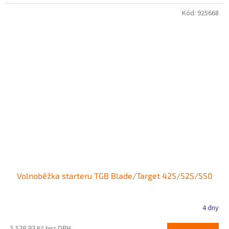
Kód:
925668
Volnoběžka starteru TGB Blade/Target 425/525/550
4 dny
5 528,93 Kč bez DPH