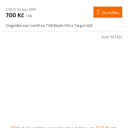
578,51 Kč bez DPH
Do košíku
700 Kč
/ ks
Originální sací ventil na TGB Blade 550 a Target 425
Kód:
927421
Přítlačné vodítko rozvodového řetězu na TGB Blade