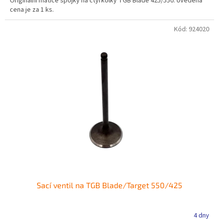
Originální matice spojky na čtyřkolky TGB Blade 425/550. Uvedená
cena je za 1 ks.
Kód:
924020
Sací ventil na TGB Blade/Target 550/425
4 dny