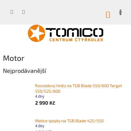
Přejít
na
obsah
NÁKUP
KOŠÍK
Motor
Nejprodávanější
Rozvodový řetěz na TGB Blade 550/600 Target
550/525/600
4 dny
2 990 Kč
Matice spojky na TGB Blade 425/550
4 dny