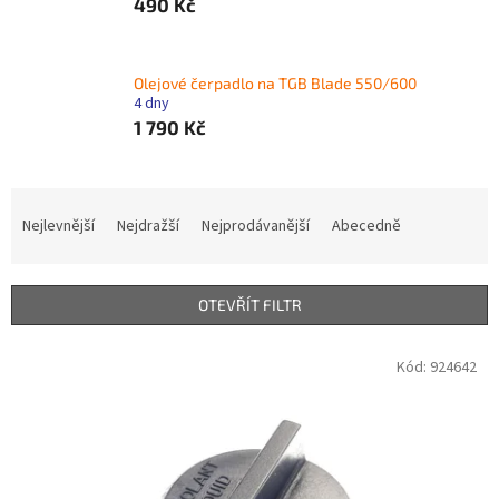
490 Kč
Olejové čerpadlo na TGB Blade 550/600
4 dny
1 790 Kč
Ř
a
Nejlevnější
Nejdražší
Nejprodávanější
Abecedně
z
e
n
OTEVŘÍT FILTR
í
p
V
Kód:
924642
r
ý
o
p
d
i
u
s
k
p
t