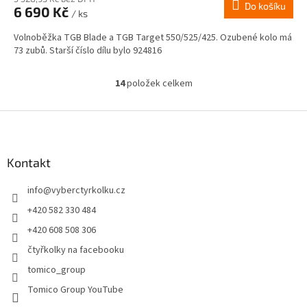
Do košíku
6 690 Kč
/ ks
Volnoběžka TGB Blade a TGB Target 550/525/425. Ozubené kolo má
73 zubů. Starší číslo dílu bylo 924816
14
položek celkem
O
v
l
Z
á
á
d
p
a
a
Kontakt
c
t
í
info
@
vyberctyrkolku.cz
í
p
r
+420 582 330 484
v
+420 608 508 306
k
y
čtyřkolky na facebooku
v
tomico_group
ý
p
Tomico Group YouTube
i