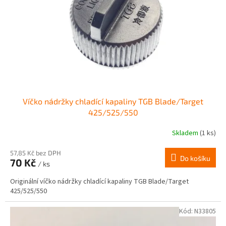
r
ů
o
d
u
k
t
ů
Víčko nádržky chladící kapaliny TGB Blade/Target
425/525/550
Skladem
(1 ks)
57,85 Kč bez DPH
Do košíku
70 Kč
/ ks
Originální víčko nádržky chladící kapaliny TGB Blade/Target
425/525/550
Kód:
N33805