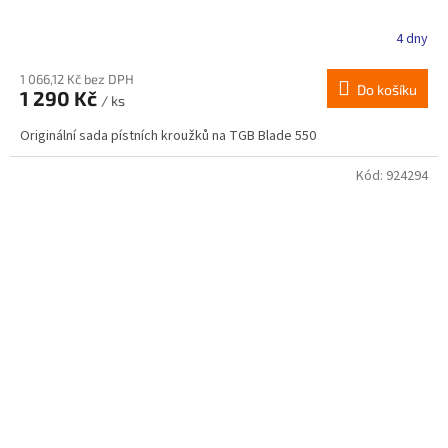
4 dny
1 066,12 Kč bez DPH
Do košíku
1 290 Kč
/ ks
Originální sada pístních kroužků na TGB Blade 550
Kód:
924294