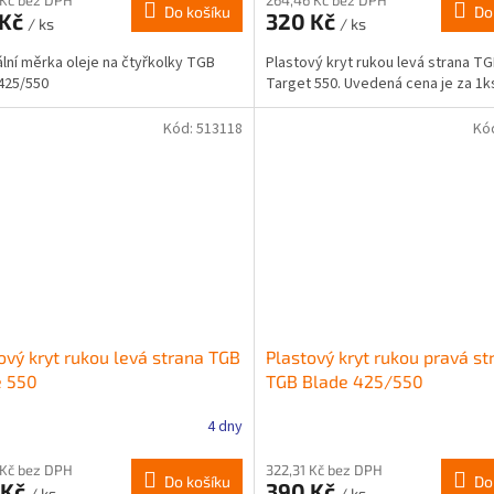
Do košíku
Do
 Kč
320 Kč
/ ks
/ ks
ální měrka oleje na čtyřkolky TGB
Plastový kryt rukou levá strana T
425/550
Target 550. Uvedená cena je za 1k
Kód:
513118
Kó
ový kryt rukou levá strana TGB
Plastový kryt rukou pravá st
e 550
TGB Blade 425/550
4 dny
 Kč bez DPH
322,31 Kč bez DPH
Do košíku
Do
 Kč
390 Kč
/ ks
/ ks