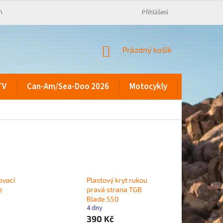
KY
Přihlášení
NÁKUPNÍ
Prázdný košík
KOŠÍK
TV
Can-Am/Sea-Doo 2026
Motocykly
Kontakty
ovací
Plastový kryt rukou
e
pravá strana TGB
Blade 550
4 dny
390 Kč