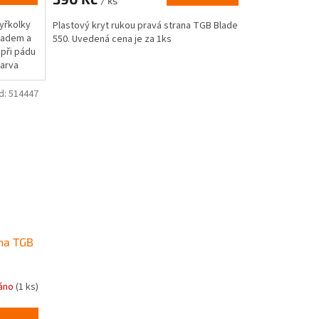
/ ks
tyřkolky
Plastový kryt rukou pravá strana TGB Blade
hladem a
550. Uvedená cena je za 1ks
 při pádu
barva
d:
514447
 na TGB
áno
(1 ks)