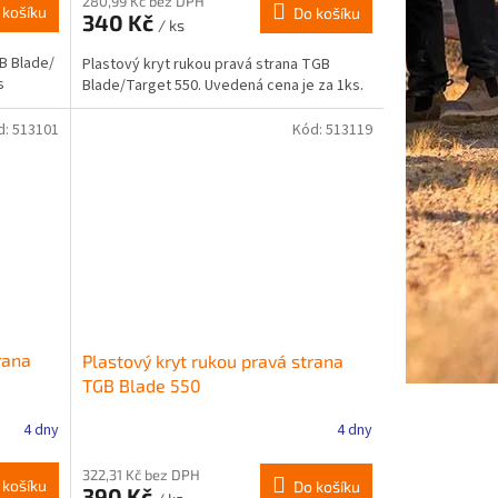
280,99 Kč bez DPH
 košíku
Do košíku
340 Kč
/ ks
GB Blade/
Plastový kryt rukou pravá strana TGB
s
Blade/Target 550. Uvedená cena je za 1ks.
d:
513101
Kód:
513119
rana
Plastový kryt rukou pravá strana
TGB Blade 550
4 dny
4 dny
322,31 Kč bez DPH
 košíku
Do košíku
390 Kč