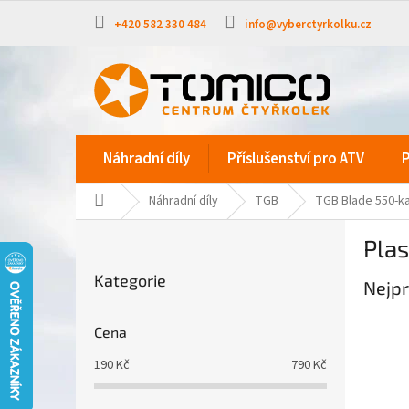
Přejít
na
+420 582 330 484
info@vyberctyrkolku.cz
obsah
Náhradní díly
Příslušenství pro ATV
P
Domů
Náhradní díly
TGB
TGB Blade 550-k
P
Plas
o
Přeskočit
s
Kategorie
kategorie
Nejpr
t
r
a
Cena
n
190
Kč
790
Kč
n
í