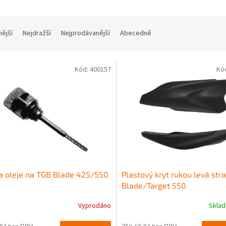
nější
Nejdražší
Nejprodávanější
Abecedně
Kód:
400157
Kó
 oleje na TGB Blade 425/550
Plastový kryt rukou levá str
Blade/Target 550
Vyprodáno
Skla
 Kč bez DPH
264,46 Kč bez DPH