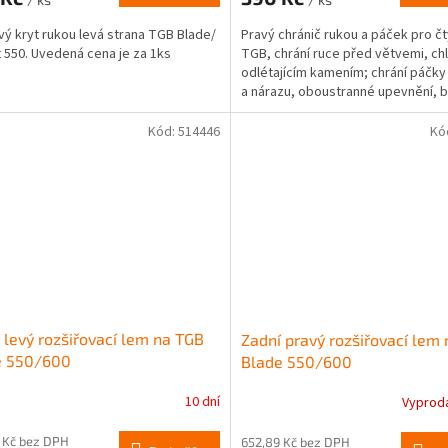
vý kryt rukou levá strana TGB Blade/
Pravý chránič rukou a páček pro č
 550. Uvedená cena je za 1ks
TGB, chrání ruce před větvemi, c
odlétajícím kamením; chrání páčky
a nárazu, oboustranné upevnění, 
černá, cena...
Kód:
514446
Kó
 levý rozšiřovací lem na TGB
Zadní pravý rozšiřovací lem
e 550/600
Blade 550/600
10 dní
Vyprod
 Kč bez DPH
652,89 Kč bez DPH