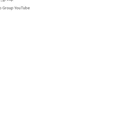
i
o Group YouTube
s
u