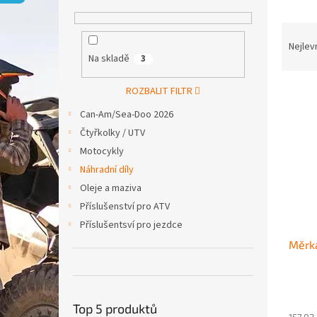
p
a
Ř
n
a
e
Nejlev
Na skladě
3
z
l
e
V
n
ROZBALIT FILTR
ý
í
Can-Am/Sea-Doo 2026
p
p
Čtyřkolky / UTV
i
r
Motocykly
s
o
p
d
Náhradní díly
r
u
Oleje a maziva
o
k
Příslušenství pro ATV
d
t
Příslušentsví pro jezdce
u
ů
Měrka
k
t
ů
Top 5 produktů
157,02