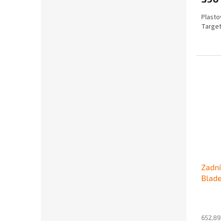
Plasto
Target
Zadní
Blad
652,89