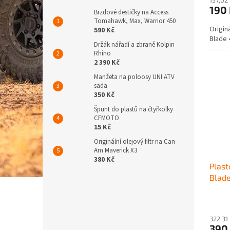
190
Brzdové destičky na Access
Tomahawk, Max, Warrior 450
Origin
590 Kč
Blade 
Držák nářadí a zbraně Kolpin
Rhino
2 390 Kč
Manžeta na poloosy UNI ATV
sada
350 Kč
Špunt do plastů na čtyřkolky
CFMOTO
15 Kč
Originální olejový filtr na Can-
Am Maverick X3
380 Kč
Plast
Blad
322,31
390