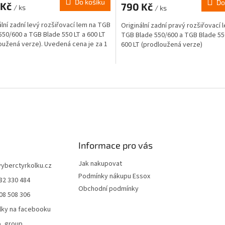
Do košíku
Do
 Kč
790 Kč
/ ks
/ ks
ální zadní levý rozšiřovací lem na TGB
Originální zadní pravý rozšiřovací 
550/600 a TGB Blade 550 LT a 600 LT
TGB Blade 550/600 a TGB Blade 55
oužená verze). Uvedená cena je za 1
600 LT (prodloužená verze)
O
v
l
á
d
a
c
í
Informace pro vás
p
r
Jak nakupovat
vyberctyrkolku.cz
v
Podmínky nákupu Essox
82 330 484
k
Obchodní podmínky
y
08 508 306
v
lky na facebooku
ý
p
o_group