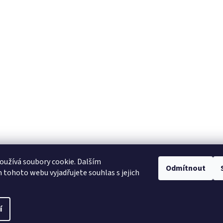
užívá soubory cookie. Dalším
Odmítnout
tohoto webu vyjadřujete souhlas s jejich
í