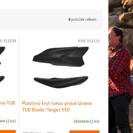
8
položek celkem
d:
513109
Kód:
513110
ana TGB
Plastový kryt rukou pravá strana
TGB Blade/Target 550
dem
(2 ks)
Skladem
(2 ks)