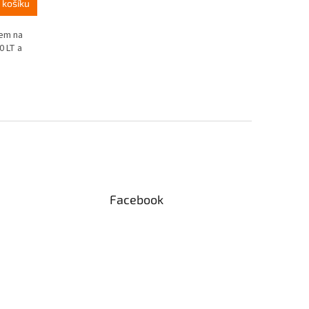
 košíku
lem na
0 LT a
Facebook