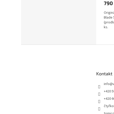
790
Origin
Blade 
(prodl
ks.
Z
á
p
a
t
Kontakt
í
info
@
+420 5
+420 6
čtyřko
tomic