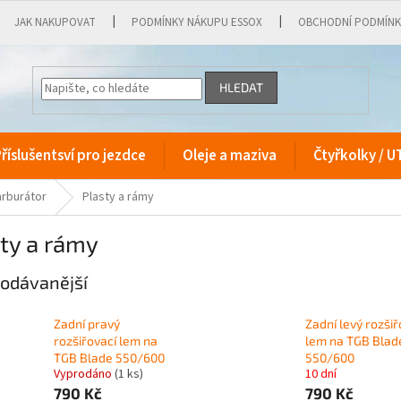
JAK NAKUPOVAT
PODMÍNKY NÁKUPU ESSOX
OBCHODNÍ PODMÍN
HLEDAT
říslušentsví pro jezdce
Oleje a maziva
Čtyřkolky / U
arburátor
Plasty a rámy
ty a rámy
odávanější
Zadní pravý
Zadní levý rozšiř
rozšiřovací lem na
lem na TGB Blad
TGB Blade 550/600
550/600
Vyprodáno
(1 ks)
10 dní
790 Kč
790 Kč