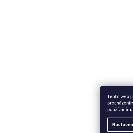
Tento web po
procházením 
používáním.
Nastaven