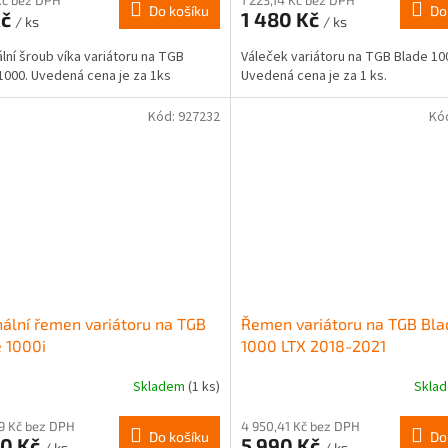
Do košíku
Do
Kč
1 480 Kč
/ ks
/ ks
ální šroub víka variátoru na TGB
Váleček variátoru na TGB Blade 10
1000. Uvedená cena je za 1ks
Uvedená cena je za 1 ks.
Kód:
927232
Kó
nální řemen variátoru na TGB
Řemen variátoru na TGB Bla
 1000i
1000 LTX 2018-2021
Skladem
(1 ks)
Skla
19 Kč bez DPH
4 950,41 Kč bez DPH
Do košíku
Do
90 Kč
5 990 Kč
/ ks
/ ks