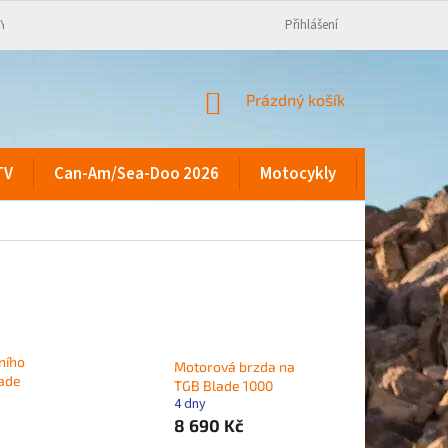
KY
Přihlášení
NÁKUPNÍ
Prázdný košík
KOŠÍK
TV
Can-Am/Sea-Doo 2026
Motocykly
Kontakty
ního
Motorová brzda na
lade
TGB Blade 1000
4 dny
8 690 Kč