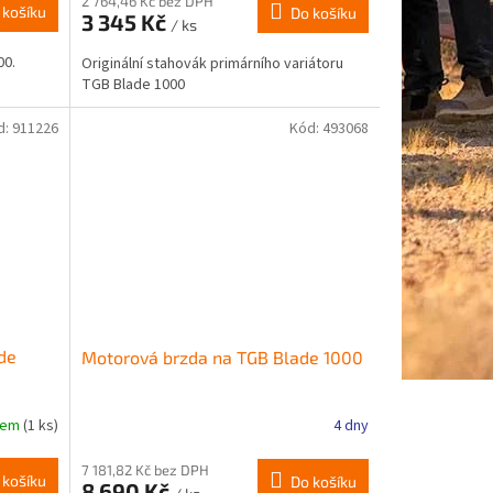
2 764,46 Kč bez DPH
 košíku
Do košíku
3 345 Kč
/ ks
00.
Originální stahovák primárního variátoru
TGB Blade 1000
d:
911226
Kód:
493068
de
Motorová brzda na TGB Blade 1000
dem
(1 ks)
4 dny
7 181,82 Kč bez DPH
 košíku
Do košíku
8 690 Kč