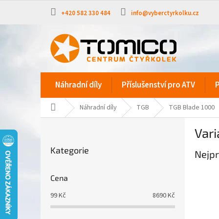
Přejít
na
+420 582 330 484
info@vyberctyrkolku.cz
obsah
Náhradní díly
Příslušenství pro ATV
P
Domů
Náhradní díly
TGB
TGB Blade 1000
P
Vari
o
Přeskočit
s
Kategorie
kategorie
Nejpr
t
r
a
Cena
n
99
Kč
8690
Kč
n
í