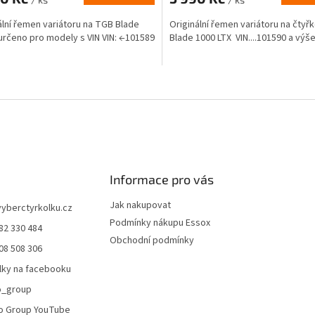
ální řemen variátoru na TGB Blade
Originální řemen variátoru na čtyř
 určeno pro modely s VIN VIN: ←101589
Blade 1000 LTX VIN....101590 a výš
.
O
v
l
á
d
a
c
í
Informace pro vás
p
r
Jak nakupovat
vyberctyrkolku.cz
v
Podmínky nákupu Essox
82 330 484
k
Obchodní podmínky
y
08 508 306
v
lky na facebooku
ý
p
o_group
i
o Group YouTube
s