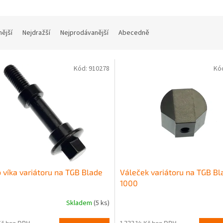
nější
Nejdražší
Nejprodávanější
Abecedně
Kód:
910278
Kó
 víka variátoru na TGB Blade
Váleček variátoru na TGB Bl
1000
Skladem
(5 ks)
Kč bez DPH
1 223,14 Kč bez DPH