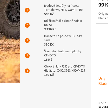
99 
Brzdové destičky na Access
Tomahawk, Max, Warrior 450
Origin
590 Kč
Blade 
Držák nářadí a zbraně Kolpin
Rhino
2 390 Kč
Manžeta na poloosy UNI ATV
sada
350 Kč
Špunt do plastů na čtyřkolky
CFMOTO
15 Kč
Olejový filtr HF152 pro CFMOTO
Gladiator X450/X520/X550/X625
199 Kč
Origi
Blade
4 537,
5 4