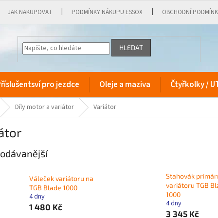
JAK NAKUPOVAT
PODMÍNKY NÁKUPU ESSOX
OBCHODNÍ PODMÍN
HLEDAT
říslušentsví pro jezdce
Oleje a maziva
Čtyřkolky / U
Díly motor a variátor
Variátor
átor
odávanější
Stahovák primár
Váleček variátoru na
variátoru TGB B
TGB Blade 1000
1000
4 dny
4 dny
1 480 Kč
3 345 Kč