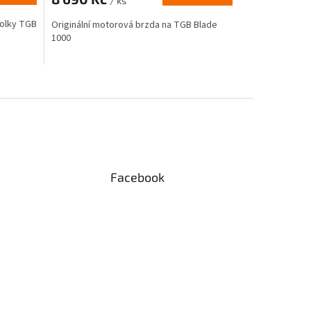
/ ks
kolky TGB
Originální motorová brzda na TGB Blade
e
1000
Facebook