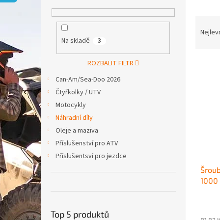
p
a
Ř
n
a
e
Nejlev
Na skladě
3
z
l
e
V
n
ROZBALIT FILTR
ý
í
Can-Am/Sea-Doo 2026
p
p
Čtyřkolky / UTV
i
r
Motocykly
s
o
p
d
Náhradní díly
r
u
Oleje a maziva
o
k
Příslušenství pro ATV
d
t
Příslušentsví pro jezdce
u
ů
Šroub
k
1000
t
ů
Top 5 produktů
81,82 