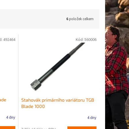
6
položek celkem
d:
492464
Kód:
560006
ade
Stahovák primárního variátoru TGB
Blade 1000
4 dny
4 dny