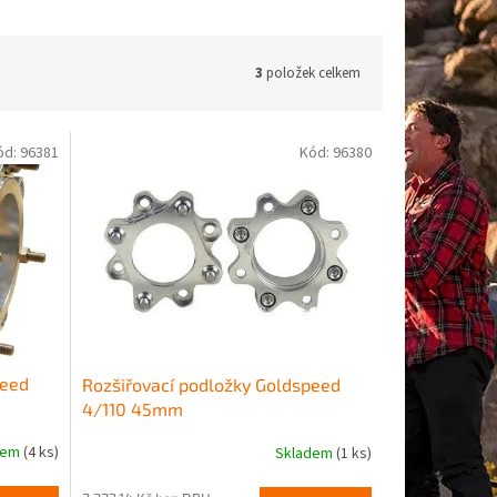
3
položek celkem
ód:
96381
Kód:
96380
peed
Rozšiřovací podložky Goldspeed
4/110 45mm
dem
(4 ks)
Skladem
(1 ks)