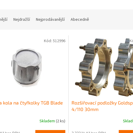
nější
Nejdražší
Nejprodávanější
Abecedně
Kód:
512996
K
a kola na čtyřkolky TGB Blade
Rozšiřovací podložky Golds
4/110 30mm
Skladem
(2 ks)
Skla
 Kč bez DPH
2 223,14 Kč bez DPH