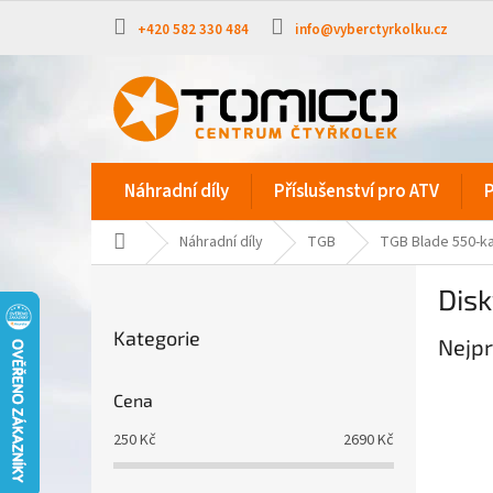
Přejít
na
+420 582 330 484
info@vyberctyrkolku.cz
obsah
Náhradní díly
Příslušenství pro ATV
P
Domů
Náhradní díly
TGB
TGB Blade 550-k
P
Disk
o
Přeskočit
s
Kategorie
kategorie
Nejpr
t
r
a
Cena
n
250
Kč
2690
Kč
n
í