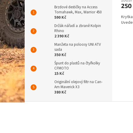
250
Brzdové destičky na Access
Tomahawk, Max, Warrior 450
Krytka
590 Kč
Uveden
Držák nářadí a zbraně Kolpin
Rhino
2 390 Kč
Manžeta na poloosy UNI ATV
sada
350 Kč
Špunt do plastů na čtyřkolky
CFMOTO
15 Kč
Originální olejový filtr na Can-
Am Maverick X3
380 Kč
Z
á
p
a
t