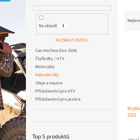
p
a
Ř
n
a
e
Nejlev
Na skladě
3
z
l
e
V
n
ROZBALIT FILTR
ý
í
Can-Am/Sea-Doo 2026
p
p
Čtyřkolky / UTV
i
r
Motocykly
s
o
p
d
Náhradní díly
r
u
Oleje a maziva
o
k
Příslušenství pro ATV
d
t
Příslušentsví pro jezdce
u
ů
Krytk
k
550
t
ů
Top 5 produktů
206,61