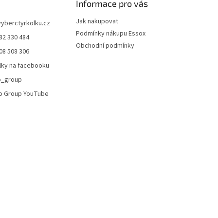
Informace pro vás
s
u
Jak nakupovat
vyberctyrkolku.cz
Podmínky nákupu Essox
82 330 484
Obchodní podmínky
08 508 306
lky na facebooku
o_group
o Group YouTube