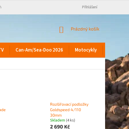
KY
Přihlášení
NÁKUPNÍ
Prázdný košík
KOŠÍK
TV
Can-Am/Sea-Doo 2026
Motocykly
Kontakty
Rozšiřovací podložky
ade
Goldspeed 4/110
30mm
Skladem
(4 ks)
2 690 Kč