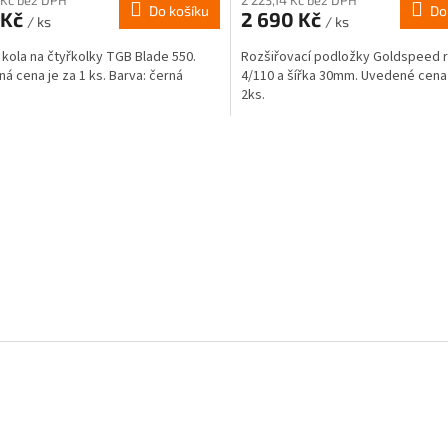
Do košíku
Do
 Kč
2 690 Kč
/ ks
/ ks
 kola na čtyřkolky TGB Blade 550.
Rozšiřovací podložky Goldspeed 
á cena je za 1 ks. Barva: černá
4/110 a šířka 30mm. Uvedené cena 
2ks.
O
v
l
á
d
a
c
í
p
r
v
k
y
v
ý
p
i