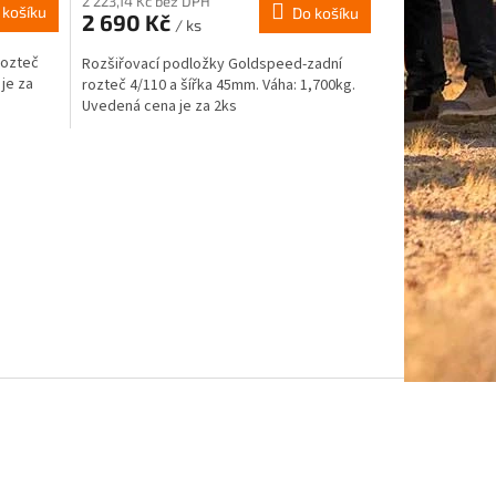
2 223,14 Kč bez DPH
 košíku
Do košíku
2 690 Kč
/ ks
rozteč
Rozšiřovací podložky Goldspeed-zadní
je za
rozteč 4/110 a šířka 45mm. Váha: 1,700kg.
Uvedená cena je za 2ks