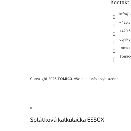
Kontakt
í
info
@
+420 5
+420 6
čtyřko
tomic
Tomic
Copyright 2026
TOMICO
. Všechna práva vyhrazena.
×
Splátková kalkulačka ESSOX