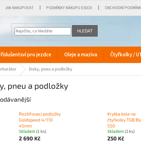
JAK NAKUPOVAT
PODMÍNKY NÁKUPU ESSOX
OBCHODNÍ PODMÍN
HLEDAT
říslušentsví pro jezdce
Oleje a maziva
Čtyřkolky / U
arburátor
Disky, pneu a podložky
y, pneu a podložky
odávanější
Rozšiřovací podložky
Krytka kola na
Goldspeed 4/110
čtyřkolky TGB Bl
45mm
550
Skladem
(1 ks)
Skladem
(2 ks)
2 690 Kč
250 Kč