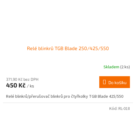
Relé blinkrů TGB Blade 250/425/550
Skladem
(2 ks)
Průměrné
hodnocení
produktu
371,90 Kč bez DPH
Do košíku
450 Kč
je
/ ks
1,0
Relé blinkrů/přerušovač blinkrů pro čtyřkolky TGB Blade 425/550
z
5
hvězdiček.
Kód:
RL-018