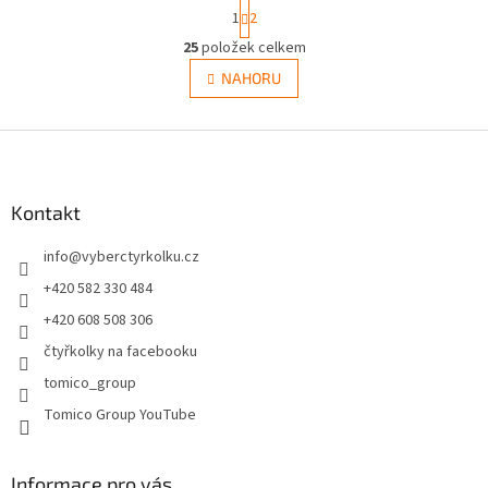
S
1
2
t
O
r
25
položek celkem
v
á
l
NAHORU
n
á
k
d
o
v
Z
a
á
c
á
n
í
p
í
p
a
Kontakt
r
t
v
info
@
vyberctyrkolku.cz
í
k
y
+420 582 330 484
v
+420 608 508 306
ý
p
čtyřkolky na facebooku
i
tomico_group
s
u
Tomico Group YouTube
Informace pro vás