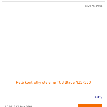
Kód:
924904
Relé kontrolky oleje na TGB Blade 425/550
4 dny
1 066,12 Kč bez DPH