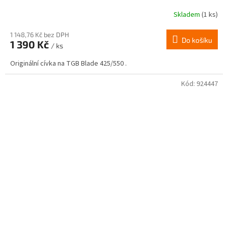
Skladem
(1 ks)
1 148,76 Kč bez DPH
Do košíku
1 390 Kč
/ ks
Originální cívka na TGB Blade 425/550 .
Kód:
924447