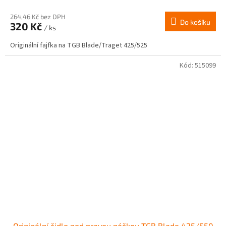
264,46 Kč bez DPH
Do košíku
320 Kč
/ ks
Originální fajfka na TGB Blade/Traget 425/525
Kód:
515099
Originální čidlo pod pravou páčkou TGB Blade 425/550