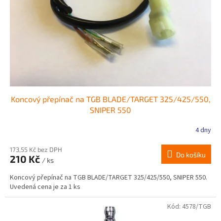
r
ů
o
d
u
k
t
ů
Koncový přepínač na TGB BLADE/TARGET 325/425/550,
SNIPER 550
4 dny
173,55 Kč bez DPH
Do košíku
210 Kč
/ ks
Koncový přepínač na TGB BLADE/TARGET 325/425/550, SNIPER 550.
Uvedená cena je za 1 ks
Kód:
4578/TGB