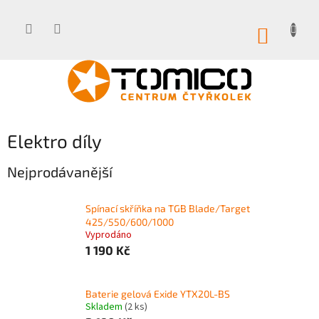
Přejít
na
obsah
NÁKUP
KOŠÍK
Elektro díly
Nejprodávanější
Spínací skříňka na TGB Blade/Target
425/550/600/1000
Vyprodáno
1 190 Kč
Baterie gelová Exide YTX20L-BS
Skladem
(2 ks)