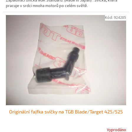
Zapalovací svíčka NGK Standard. (Made in Japan) . Svíčka, která
pracuje v srdci mnoha motorů po celém světě.
Kód:
924285
Originální fajfka svíčky na TGB Blade/Target 425/525
Vyprodáno