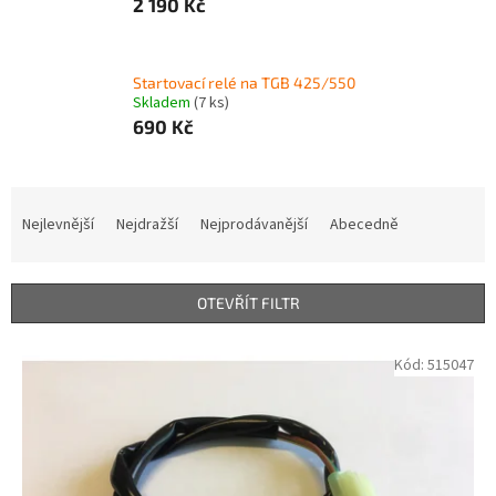
2 190 Kč
Startovací relé na TGB 425/550
Skladem
(7 ks)
690 Kč
Ř
a
Nejlevnější
Nejdražší
Nejprodávanější
Abecedně
z
e
n
OTEVŘÍT FILTR
í
p
V
Kód:
515047
r
ý
o
p
d
i
u
s
k
p
t