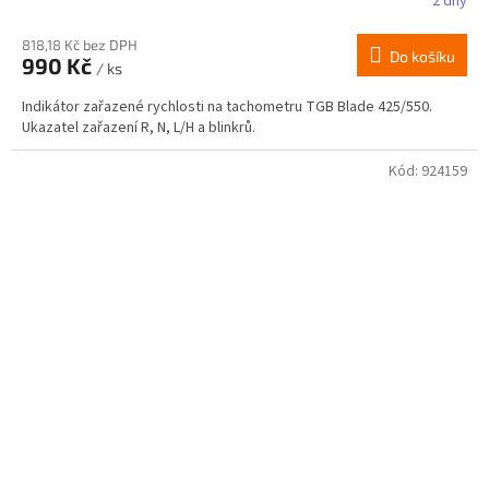
2 dny
818,18 Kč bez DPH
Do košíku
990 Kč
/ ks
Indikátor zařazené rychlosti na tachometru TGB Blade 425/550.
Ukazatel zařazení R, N, L/H a blinkrů.
Kód:
924159