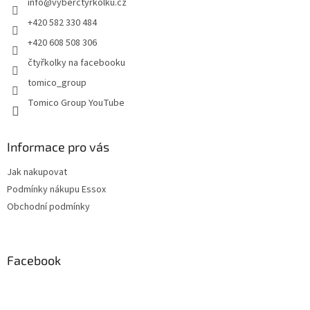
info
@
vyberctyrkolku.cz
í
p
r
+420 582 330 484
v
+420 608 508 306
k
y
čtyřkolky na facebooku
v
tomico_group
ý
p
Tomico Group YouTube
i
s
u
Informace pro vás
Jak nakupovat
Podmínky nákupu Essox
Obchodní podmínky
Facebook