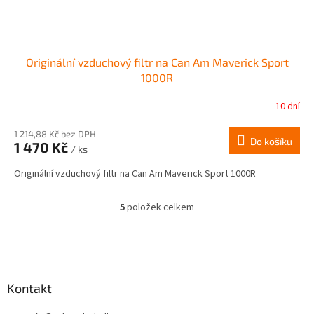
Originální vzduchový filtr na Can Am Maverick Sport
1000R
10 dní
1 214,88 Kč bez DPH
Do košíku
1 470 Kč
/ ks
Originální vzduchový filtr na Can Am Maverick Sport 1000R
5
položek celkem
O
v
l
Z
á
á
d
p
a
a
Kontakt
c
t
í