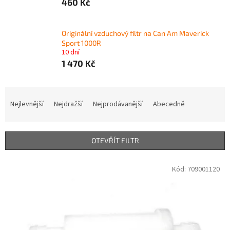
460 Kč
Originální vzduchový filtr na Can Am Maverick
Sport 1000R
10 dní
1 470 Kč
Ř
a
Nejlevnější
Nejdražší
Nejprodávanější
Abecedně
z
e
n
OTEVŘÍT FILTR
í
p
V
Kód:
709001120
r
ý
o
p
d
i
u
s
k
p
t