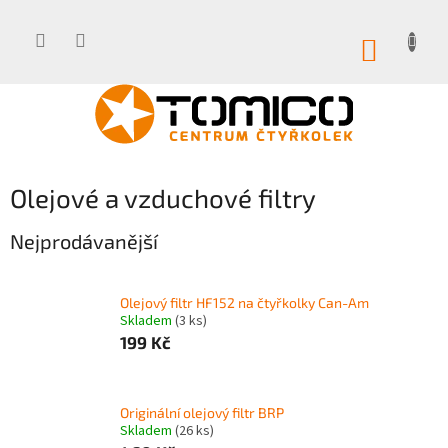
Přejít
na
obsah
NÁKUP
KOŠÍK
Olejové a vzduchové filtry
Nejprodávanější
Olejový filtr HF152 na čtyřkolky Can-Am
Skladem
(3 ks)
199 Kč
Originální olejový filtr BRP
Skladem
(26 ks)