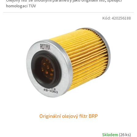
Olejový filtr se shodnými parametry jako originální filtr, splňující
homologaci TÜV
Kód:
420256188
Originální olejový filtr BRP
Skladem
(26 ks)