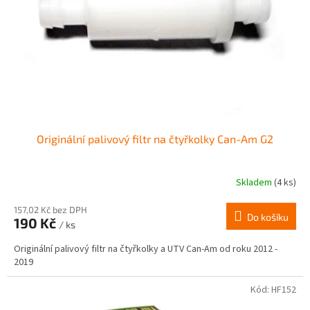
r
ů
o
d
u
k
t
ů
Originální palivový filtr na čtyřkolky Can-Am G2
Skladem
(4 ks)
Průměrné
hodnocení
produktu
157,02 Kč bez DPH
Do košíku
190 Kč
je
/ ks
2,5
Originální palivový filtr na čtyřkolky a UTV Can-Am od roku 2012 -
z
2019
5
hvězdiček.
Kód:
HF152