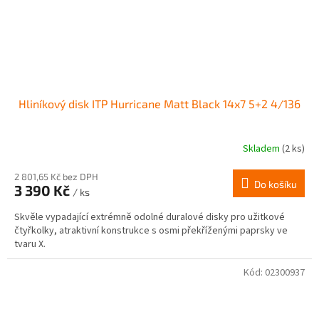
Hliníkový disk ITP Hurricane Matt Black 14x7 5+2 4/136
Skladem
(2 ks)
Průměrné
hodnocení
produktu
2 801,65 Kč bez DPH
Do košíku
3 390 Kč
je
/ ks
3,0
Skvěle vypadající extrémně odolné duralové disky pro užitkové
z
čtyřkolky, atraktivní konstrukce s osmi překříženými paprsky ve
5
tvaru X.
hvězdiček.
Kód:
02300937