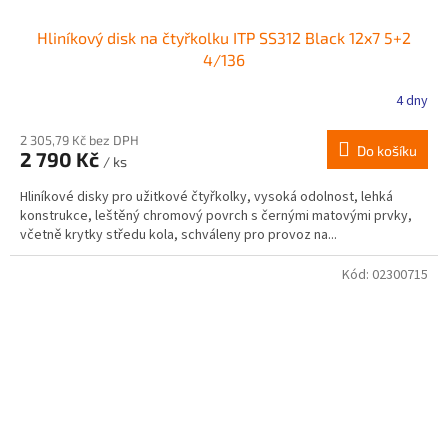
Hliníkový disk na čtyřkolku ITP SS312 Black 12x7 5+2
4/136
4 dny
2 305,79 Kč bez DPH
Do košíku
2 790 Kč
/ ks
Hliníkové disky pro užitkové čtyřkolky, vysoká odolnost, lehká
konstrukce, leštěný chromový povrch s černými matovými prvky,
včetně krytky středu kola, schváleny pro provoz na...
Kód:
02300715