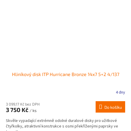
Hliníkový disk ITP Hurricane Bronze 14x7 5+2 4/137
4 dny
3 099,17 Kč bez DPH
Do košíku
3 750 Kč
/ ks
Skvěle vypadající extrémně odolné duralové disky pro užitkové
čtyřkolky, atraktivní konstrukce s osmi překříženými paprsky ve