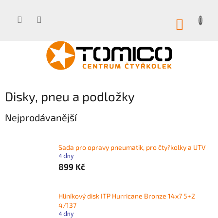
Přejít
na
obsah
NÁKUP
KOŠÍK
Disky, pneu a podložky
Nejprodávanější
Sada pro opravy pneumatik, pro čtyřkolky a UTV
4 dny
899 Kč
Hliníkový disk ITP Hurricane Bronze 14x7 5+2
4/137
4 dny