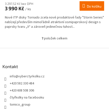
3 297,52 Kč bez DPH
Do košíku
3 990 Kč
/ ks
Nové ITP disky Tornado zcela nové produktové řady "Storm Series"
nabízejí především mimořádně atraktivní osmipaprskový design s
paprsky tvaru „X“ a zároveň jedinečnou tuhost...
7
položek celkem
O
v
l
Z
á
á
d
p
a
a
Kontakt
c
t
í
info
@
vyberctyrkolku.cz
í
p
r
+420 582 330 484
v
+420 608 508 306
k
y
čtyřkolky na facebooku
v
tomico_group
ý