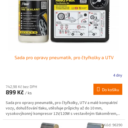
r
ů
o
d
u
k
t
ů
Sada pro opravy pneumatik, pro čtyřkolky a UTV
4 dny
Průměrné
hodnocení
produktu
742,98 Kč bez DPH
Do košíku
899 Kč
je
/ ks
2,9
Sada pro opravy pneumatik, pro čtyřkolky, UTV a malé kompaktní
z
vozy, dohušťování tlaku, utěsňuje průpichy až do 10 mm,
5
vysokovýkonný kompresor 12V/120W s vestavěným tlakoměrem,...
hvězdiček.
Kód:
96390