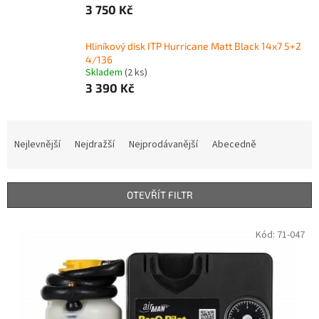
3 750 Kč
Hliníkový disk ITP Hurricane Matt Black 14x7 5+2
4/136
Skladem
(2 ks)
3 390 Kč
Ř
a
Nejlevnější
Nejdražší
Nejprodávanější
Abecedně
z
e
n
OTEVŘÍT FILTR
í
p
V
Kód:
71-047
r
ý
o
p
d
i
u
s
k
p
t