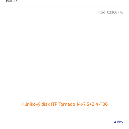
tvaru X.
Kód:
02300776
Hliníkový disk ITP Tornado 14x7 5+2 4/136
4 dny