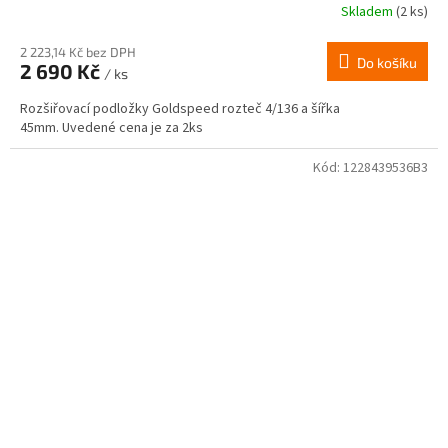
Skladem
(2 ks)
2 223,14 Kč bez DPH
Do košíku
2 690 Kč
/ ks
Rozšiřovací podložky Goldspeed rozteč 4/136 a šířka
45mm. Uvedené cena je za 2ks
Kód:
1228439536B3